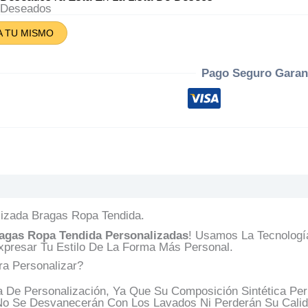
tidad
A Deseados
A TU MISMO
Pago Seguro Garan
s (0)
Preguntas Y Respuestas
lizada Bragas Ropa Tendida.
agas Ropa Tendida
Personalizadas
! Usamos La Tecnolog
xpresar Tu Estilo De La Forma Más Personal.
ra Personalizar?
ca De Personalización, Ya Que Su Composición Sintética P
 No Se Desvanecerán Con Los Lavados Ni Perderán Su Calid