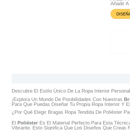
Can
Añadir 
DISEÑ
Descripción
Información Adicional
Valoracione
Descubre El Estilo Único De La Ropa Interior Persona
¡Explora Un Mundo De Posibilidades Con Nuestras
Br
Para Que Puedas Diseñar Tu Propia Ropa Interior Y E
¿Por Qué Elegir Bragas Ropa Tendida De Poliéster Pa
El
Poliéster
Es El Material Perfecto Para Esta Técni
Vibrante. Esto Significa Que Los Diseños Que Creas