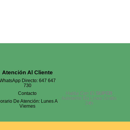
Cantidad
Atención Al Cliente
WhatsApp Directo: 647 647
730
Habla Con El
SUPER
Contacto
Asistente En Linea Gratis
orario De Atención: Lunes A
24h
Viernes