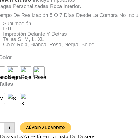
agas Personalizadas Ropa Interior
.
iempo De Realización 5 O 7 Días Desde La Compra No Inclu
Sublimación.
DTF
Impresión Delante Y Detras
Tallas S, M, L. XL
Color Roja, Blanca, Rosa, Negra, Beige
Color
Tallas
gas
+
AÑADIR AL CARRITO
a
ida
A Deseados
Ya Está En La Lista De Deseos