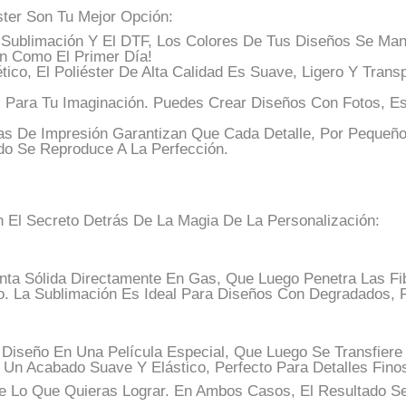
ter Son Tu Mejor Opción:
a Sublimación Y El DTF, Los Colores De Tus Diseños Se Man
en Como El Primer Día!
tico, El Poliéster De Alta Calidad Es Suave, Ligero Y Transpi
s Para Tu Imaginación. Puedes Crear Diseños Con Fotos, E
as De Impresión Garantizan Que Cada Detalle, Por Pequeñ
do Se Reproduce A La Perfección.
El Secreto Detrás De La Magia De La Personalización:
ta Sólida Directamente En Gas, Que Luego Penetra Las Fib
ido. La Sublimación Es Ideal Para Diseños Con Degradados,
seño En Una Película Especial, Que Luego Se Transfiere Al
 Un Acabado Suave Y Elástico, Perfecto Para Detalles Finos
Lo Que Quieras Lograr. En Ambos Casos, El Resultado Ser