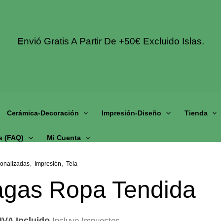
E
Nvió Gratis A Partir De +50€ Excluido Islas.
Cerámica-Decoración
Impresión-Diseño
Tienda
s (fAQ)
Mi Cuenta
,
,
onalizadas
Impresión
Tela
agas Ropa Tendida
IVA Incluido
Incluye Impuestos