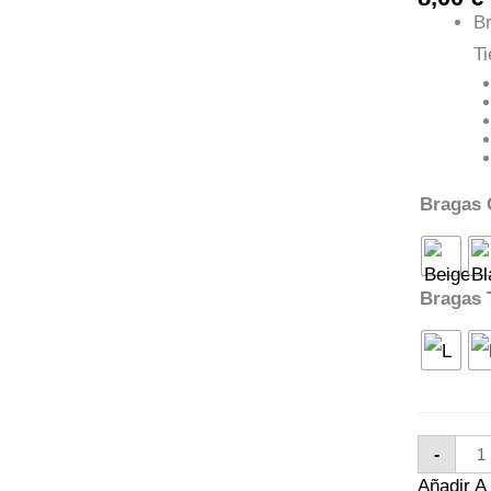
Br
T
Bragas 
Bragas 
Bra
-
Rop
Tend
Añadir 