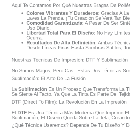
Aquí Te Contamos Por Qué Nuestras Bragas De Poliés
Colores Vibrantes Y Duraderos
: Gracias A L
Laves La Prenda. ¡Tu Creación Se Verá Tan Bi
Comodidad Garantizada
: A Pesar De Ser Sinté
Uso Diario.
Libertad Total Para El Diseño
: No Hay Límite
Ocurra.
Resultados De Alta Definición
: Ambas Técnic
Desde Líneas Finas Hasta Sombras Sutiles, To
Nuestras Técnicas De Impresión: DTF Y Sublimación
No Somos Magos, Pero Casi. Estas Dos Técnicas Son 
Sublimación: El Arte De La Fusión
La
Sublimación
Es Un Proceso Que Transforma La Tin
Se Siente Al Tacto, Ya Que La Tinta Es Parte Del Tej
DTF (Direct To Film): La Revolución En La Impresión
El
DTF
Es Una Técnica Más Moderna Que Imprime El Di
Sublimación, El Diseño Queda Sobre La Tela, Creando
¿Qué Técnica Usaremos? Depende De Tu Diseño Y De 