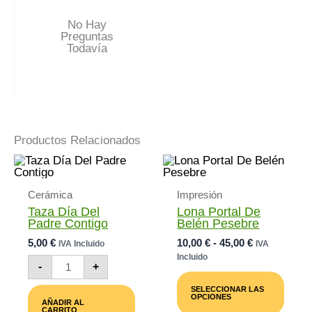
No Hay
Preguntas
Todavía
Productos Relacionados
Cerámica
Impresión
Taza Día Del
Lona Portal De
Padre Contigo
Belén Pesebre
Rango
5,00
€
10,00
€
-
45,00
€
IVA Incluido
IVA
De
Incluido
Taza
-
+
Precios:
Día
Este
Desde
Del
Prod
SELECCIONAR LAS
Padre
10,00 €
Tiene
OPCIONES
AÑADIR AL
Contigo
Múlti
Hasta
CARRITO