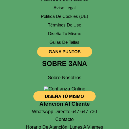
De
Producto
Aviso Legal
Política De Cookies (UE)
Términos De Uso
Diseña Tu Mismo
Guías De Tallas
GANA PUNTOS
SOBRE 3ANA
Sobre Nosotros
DISEÑA TÚ MISMO
Atención Al Cliente
WhatsApp Directo: 647 647 730
Contacto
Horario De Atención: Lunes A Viernes