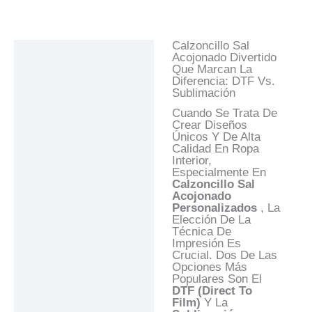
Calzoncillo Sal
Descripción
Acojonado Divertido
Que Marcan La
Información Adicional
Diferencia: DTF Vs.
Sublimación
Valoraciones (0)
Cuando Se Trata De
Preguntas Y
Crear Diseños
Respuestas
Únicos Y De Alta
Calidad En Ropa
Interior,
Especialmente En
Calzoncillo Sal
Acojonado
Personalizados
, La
Elección De La
Técnica De
Impresión Es
Crucial. Dos De Las
Opciones Más
Populares Son El
DTF (Direct To
Film)
Y La