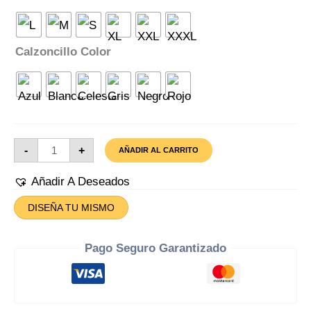
Calzoncillo Color
Calzoncillo
-
+
AÑADIR AL CARRITO
Sal
Acojonado
Cantidad
Añadir A Deseados
DISEÑA TU MISMO
Pago Seguro Garantizado