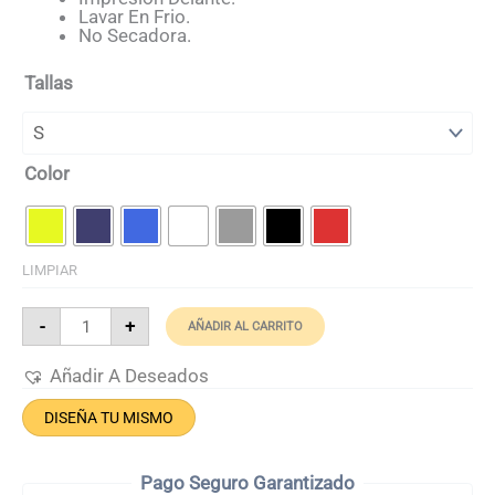
Lavar En Frio.
No Secadora.
Tallas
Color
LIMPIAR
Camiseta
-
+
AÑADIR AL CARRITO
Tirantas
Hombre
Adidas
Añadir A Deseados
Cantidad
DISEÑA TU MISMO
Pago Seguro Garantizado