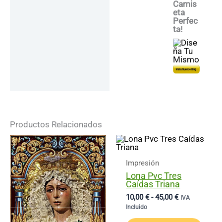
Camis
Eta
Perfec
Ta!
Productos Relacionados
Impresión
Lona Pvc Tres
Caídas Triana
Rango
10,00
€
-
45,00
€
IVA
De
Incluido
Precios:
Este