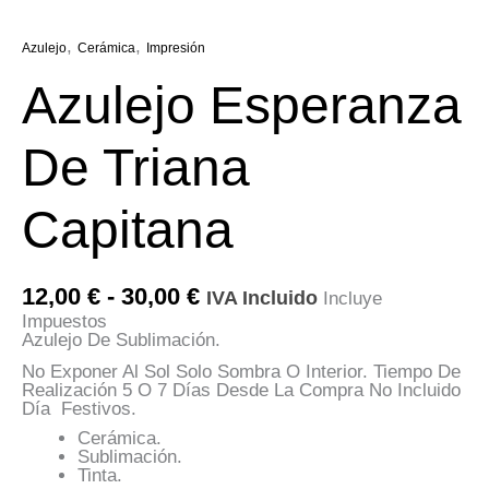
,
,
Azulejo
Cerámica
Impresión
Azulejo Esperanza
De Triana
Capitana
Rango
12,00
€
-
30,00
€
IVA Incluido
Incluye
De
Impuestos
Precios:
Azulejo De Sublimación.
Desde
12,00 €
No Exponer Al Sol Solo Sombra O Interior. Tiempo De
Hasta
Realización 5 O 7 Días Desde La Compra No Incluido
30,00 €
Día Festivos.
Cerámica.
Sublimación.
Tinta.