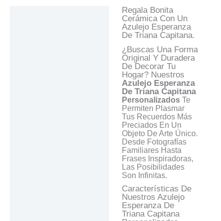
Regala Bonita
Descripción
Cerámica Con Un
Azulejo Esperanza
Información Adicional
De Triana Capitana.
Valoraciones (0)
¿Buscas Una Forma
Original Y Duradera
Preguntas Y
De Decorar Tu
Respuestas
Hogar? Nuestros
Azulejo Esperanza
De Triana Capitana
Personalizados
Te
Permiten Plasmar
Tus Recuerdos Más
Preciados En Un
Objeto De Arte Único.
Desde Fotografías
Familiares Hasta
Frases Inspiradoras,
Las Posibilidades
Son Infinitas.
Características De
Nuestros Azulejo
Esperanza De
Triana Capitana