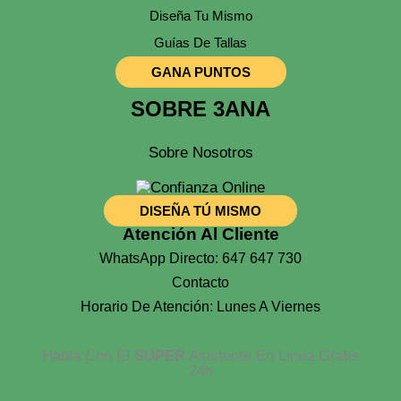
Diseña Tu Mismo
Guías De Tallas
GANA PUNTOS
SOBRE 3ANA
Sobre Nosotros
DISEÑA TÚ MISMO
Atención Al Cliente
WhatsApp Directo: 647 647 730
Contacto
Horario De Atención: Lunes A Viernes
Habla Con El
SUPER
Asistente En Linea Gratis
24h