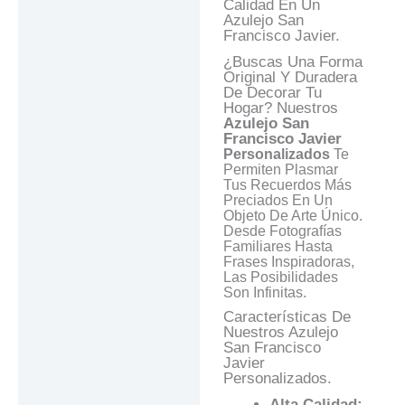
Calidad En Un
Descripción
Azulejo San
Francisco Javier.
Información Adicional
¿Buscas Una Forma
Valoraciones (0)
Original Y Duradera
De Decorar Tu
Preguntas Y
Hogar? Nuestros
Respuestas
Azulejo
San
Francisco Javier
Personalizados
Te
Permiten Plasmar
Tus Recuerdos Más
Preciados En Un
Objeto De Arte Único.
Desde Fotografías
Familiares Hasta
Frases Inspiradoras,
Las Posibilidades
Son Infinitas.
Características De
Nuestros Azulejo
San Francisco
Javier
Personalizados.
Alta Calidad: