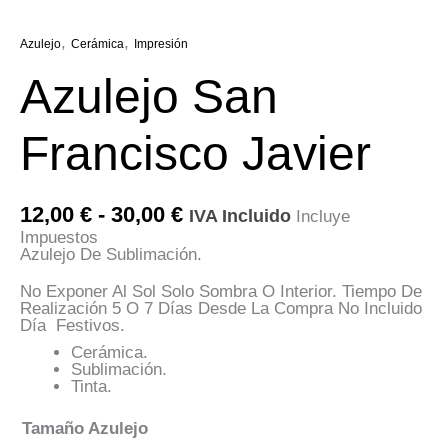
,
,
Azulejo
Cerámica
Impresión
Azulejo San
Francisco Javier
Rango
12,00
€
-
30,00
€
IVA Incluido
Incluye
De
Impuestos
Precios:
Azulejo De Sublimación.
Desde
12,00 €
No Exponer Al Sol Solo Sombra O Interior. Tiempo De
Hasta
Realización 5 O 7 Días Desde La Compra No Incluido
30,00 €
Día Festivos.
Cerámica.
Sublimación.
Tinta.
Tamaño Azulejo