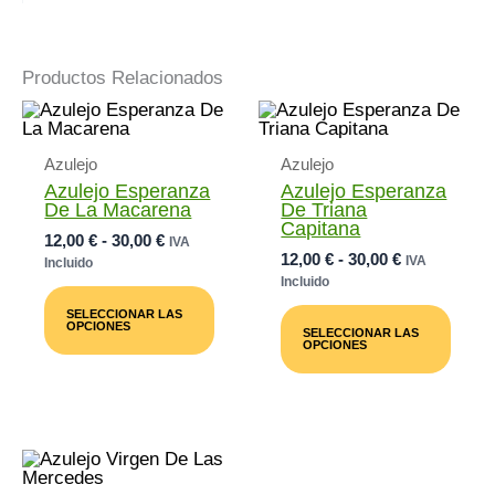
Productos Relacionados
Azulejo
Azulejo
Azulejo Esperanza
Azulejo Esperanza
De La Macarena
De Triana
Capitana
Rango
12,00
€
-
30,00
€
IVA
Rango
12,00
€
-
30,00
€
De
IVA
Incluido
De
Precios:
Incluido
Este
Precios:
Desde
Producto
Este
SELECCIONAR LAS
Desde
12,00 €
Tiene
Prod
OPCIONES
SELECCIONAR LAS
12,00 €
Múltiples
Tiene
Hasta
OPCIONES
Variantes.
Múlti
Hasta
30,00 €
Las
Varia
30,00 €
Opciones
Las
Se
Opci
Pueden
Se
Elegir
Pued
En
Elegi