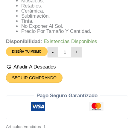
Mosaicos.
Retablos.
Cerámica.
Sublimación.
Tinta.
No Exponer Al Sol.
Precio Por Tamaño Y Cantidad.
Disponibilidad:
Existencias Disponibles
Azulejo
-
+
DISEÑA TU MISMO
Para
Diseñar
O
Añadir A Deseados
Personalizar
Cantidad
SEGUIR COMPRANDO
Pago Seguro Garantizado
Artículos Vendidos: 1