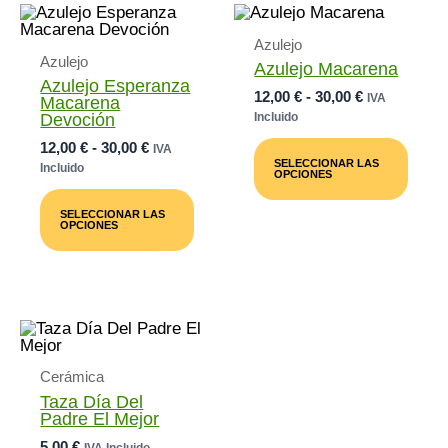
Azulejo
Azulejo
Azulejo Macarena
Azulejo Esperanza
Rango
12,00
€
-
30,00
€
IVA
Macarena
De
Devoción
Incluido
Precios:
Este
Rango
12,00
€
-
30,00
€
IVA
Desde
Prod
De
SELECCIONAR LAS
Incluido
12,00 €
Tiene
OPCIONES
Precios:
Este
Múlti
Hasta
Desde
Producto
Varia
30,00 €
SELECCIONAR LAS
12,00 €
Tiene
Las
OPCIONES
Múltiples
Opci
Hasta
Variantes.
Se
30,00 €
Las
Pued
Opciones
Elegi
Se
En
Pueden
La
Elegir
Pági
En
De
Cerámica
La
Prod
Página
Taza Día Del
De
Padre El Mejor
Producto
5,00
€
IVA Incluido