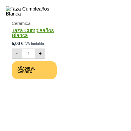
Cerámica
Taza Cumpleaños
Blanca
5,00
€
IVA Incluido
Taza
-
+
Cumpleaños
Blanca
Cantidad
AÑADIR AL
CARRITO