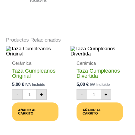
Todavía
Productos Relacionados
Cerámica
Cerámica
Taza Cumpleaños
Taza Cumpleaños
Original
Divertida
5,00
€
5,00
€
IVA Incluido
IVA Incluido
Taza
Taza
-
+
-
+
Cumpleaños
Cumpleaños
Original
Divertida
Cantidad
Cantidad
AÑADIR AL
AÑADIR AL
CARRITO
CARRITO