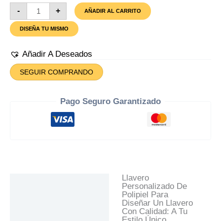
Llavero
-
+
AÑADIR AL CARRITO
Personalizado
De
DISEÑA TU MISMO
Polipiel
Cantidad
Añadir A Deseados
SEGUIR COMPRANDO
Pago Seguro Garantizado
Llavero
Descripción
Personalizado De
Polipiel Para
Información Adicional
Diseñar Un Llavero
Con Calidad: A Tu
Valoraciones (0)
Estilo Único