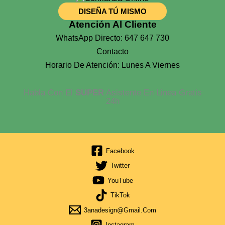
DISEÑA TÚ MISMO
Atención Al Cliente
WhatsApp Directo: 647 647 730
Contacto
Horario De Atención: Lunes A Viernes
Habla Con El
SUPER
Asistente En Linea Gratis
24h
Facebook
Twitter
YouTube
TikTok
3anadesign@gmail.com
Instagram