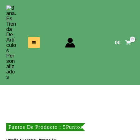
Ir
Al
Contenido
0
€
Puntos De Producto : 5Puntos
,