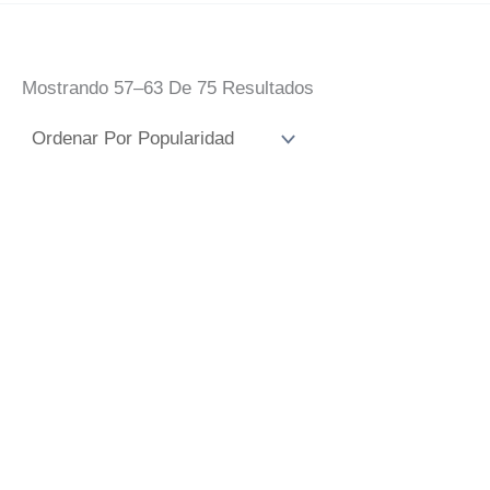
Ordenado
Mostrando 57–63 De 75 Resultados
Por
Popularidad
Abridor Para
Monedero Para
Diseñar O
Personalizar
Personalizar
2,00
€
IVA Incluido