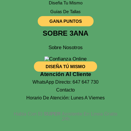
Diseña Tu Mismo
Guías De Tallas
GANA PUNTOS
SOBRE 3ANA
Sobre Nosotros
DISEÑA TÚ MISMO
Atención Al Cliente
WhatsApp Directo: 647 647 730
Contacto
Horario De Atención: Lunes A Viernes
Habla Con El
SUPER
Asistente En Linea Gratis
24h