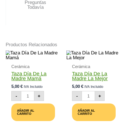
Preguntas
Todavía
Productos Relacionados
Cerámica
Cerámica
Taza Día De La
Taza Día De La
Madre Mamá
Madre La Mejor
5,00
€
5,00
€
IVA Incluido
IVA Incluido
Taza
Taza
-
+
-
+
Día
Día
De
De
La
La
AÑADIR AL
AÑADIR AL
Madre
Madre
CARRITO
CARRITO
Mamá
La
Cantidad
Mejor
Cantidad