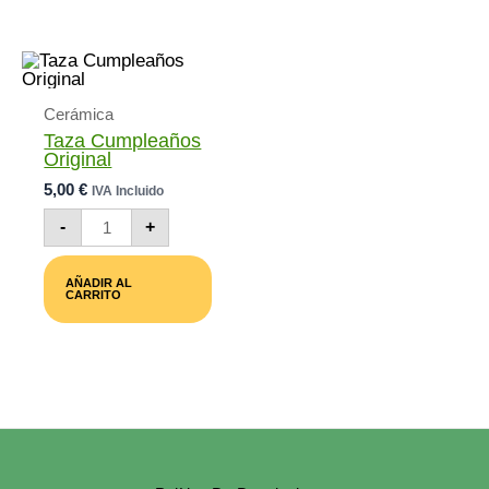
Cerámica
Taza Cumpleaños
Original
5,00
€
IVA Incluido
Taza
-
+
Cumpleaños
Original
Cantidad
AÑADIR AL
CARRITO