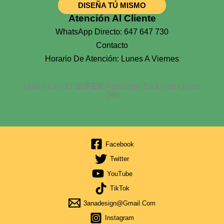
DISEÑA TÚ MISMO
Atención Al Cliente
WhatsApp Directo: 647 647 730
Contacto
Horario De Atención: Lunes A Viernes
Habla Con El
SUPER
Asistente En Linea Gratis
24h
Facebook
Twitter
YouTube
TikTok
3anadesign@gmail.com
Instagram