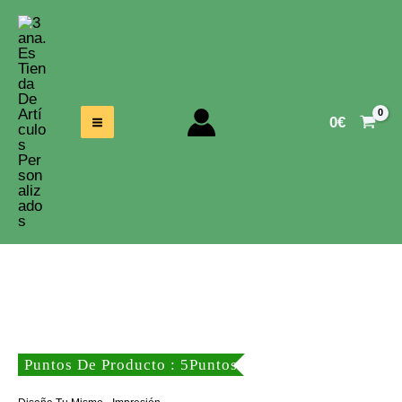
Ir
Al
Contenido
0
€
Puntos De Producto : 5Puntos
,