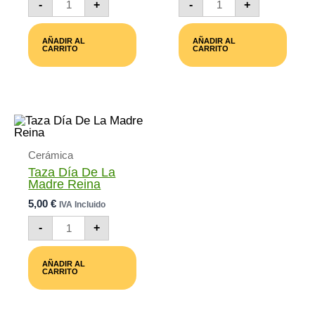
-
+
-
+
Cumpleaños
Día
Divertida
De
Cantidad
La
AÑADIR AL
AÑADIR AL
Madre
CARRITO
CARRITO
Autentica
Cantidad
Cerámica
Taza Día De La
Madre Reina
5,00
€
IVA Incluido
Taza
-
+
Día
De
La
AÑADIR AL
Madre
CARRITO
Reina
Cantidad