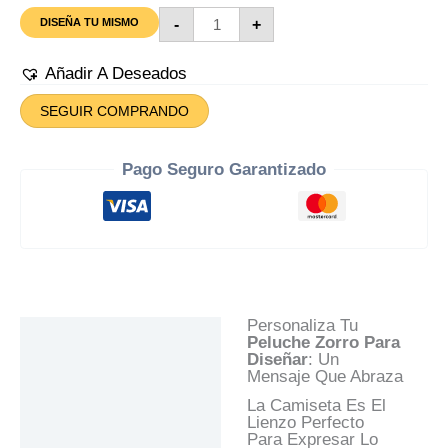
Peluche
-
+
DISEÑA TU MISMO
Zorro
Para
Diseñar
Añadir A Deseados
Cantidad
SEGUIR COMPRANDO
Pago Seguro Garantizado
Personaliza Tu
Descripción
Peluche Zorro Para
Diseñar
: Un
Información Adicional
Mensaje Que Abraza
Valoraciones (0)
La Camiseta Es El
Lienzo Perfecto
Preguntas Y
Para Expresar Lo