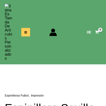
Ir
Al
Contenido
0
€
,
Espinilleras Futbol
Impresión