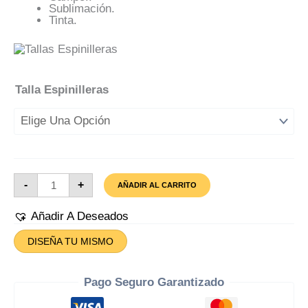
Sublimación.
Tinta.
Talla Espinilleras
Espinillera
-
+
AÑADIR AL CARRITO
Sevilla
Fc
Papel
Añadir A Deseados
Cantidad
DISEÑA TU MISMO
Pago Seguro Garantizado