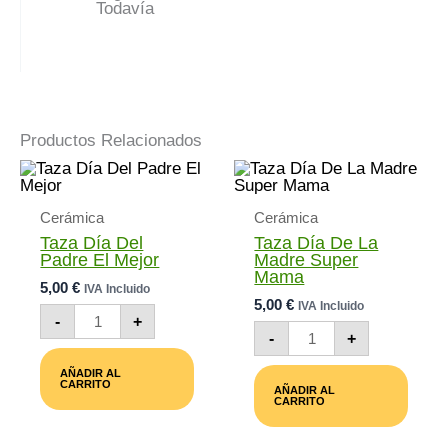
Todavía
Productos Relacionados
Cerámica
Cerámica
Taza Día Del
Taza Día De La
Padre El Mejor
Madre Super
Mama
5,00
€
IVA Incluido
5,00
€
IVA Incluido
Taza
-
+
Día
Taza
-
+
Del
Día
Padre
De
AÑADIR AL
El
La
CARRITO
AÑADIR AL
Mejor
Madre
CARRITO
Cantidad
Super
Mama
Cantidad