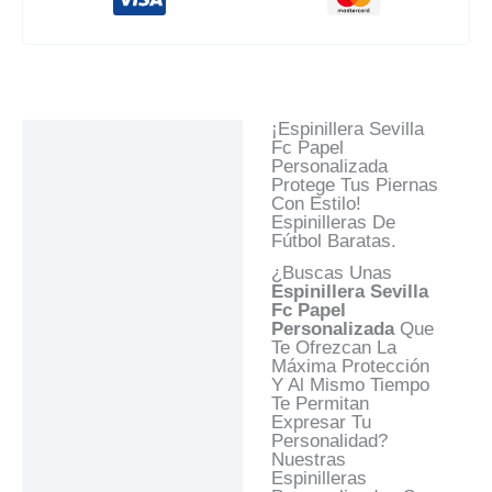
¡espinillera Sevilla
Descripción
Fc Papel
Personalizada
Información Adicional
Protege Tus Piernas
Con Estilo!
Valoraciones (0)
Espinilleras De
Fútbol Baratas.
Preguntas Y
Respuestas
¿Buscas Unas
Espinillera Sevilla
Fc Papel
Personalizada
Que
Te Ofrezcan La
Máxima Protección
Y Al Mismo Tiempo
Te Permitan
Expresar Tu
Personalidad?
Nuestras
Espinilleras