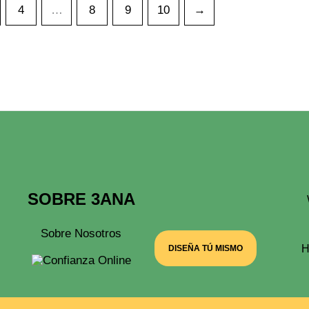
Desde
4
…
8
9
10
→
17,00 €
Hasta
21,00 €
SOBRE 3ANA
Sobre Nosotros
H
DISEÑA TÚ MISMO