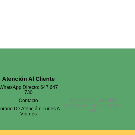
Atención Al Cliente
WhatsApp Directo: 647 647
730
Habla Con El
SUPER
Contacto
Asistente En Linea Gratis
orario De Atención: Lunes A
24h
Viernes