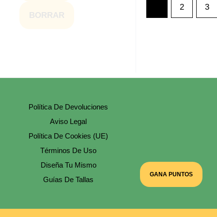
1
2
3
BORRAR
Política De Devoluciones
Aviso Legal
Política De Cookies (UE)
Términos De Uso
Diseña Tu Mismo
GANA PUNTOS
Guías De Tallas