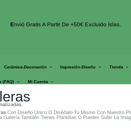
E
Nvió Gratis A Partir De +50€ Excluido Islas.
Cerámica-Decoración
Impresión-Diseño
Tienda
s (fAQ)
Mi Cuenta
leras
nalizadas.
ras
Con Diseño Único O Diséñalo Tu Mismo Con Nuestro Plu
 Galería También Tienes Plantillas O Puedes Subir La Ima