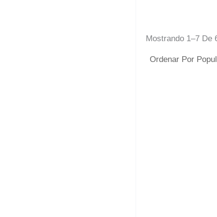
Mostrando 1–7 De 
Espinillera Al
17,00
€
-
2