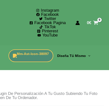
Instagram
Facebook
Twitter
Facebook Pagina
0
€
TikTok
Pinterest
YouTube
Diseña Tú Mismo
gin De Personalización A Tu Gusto Subiendo Tu Foto
gen De Tu Ordenador.