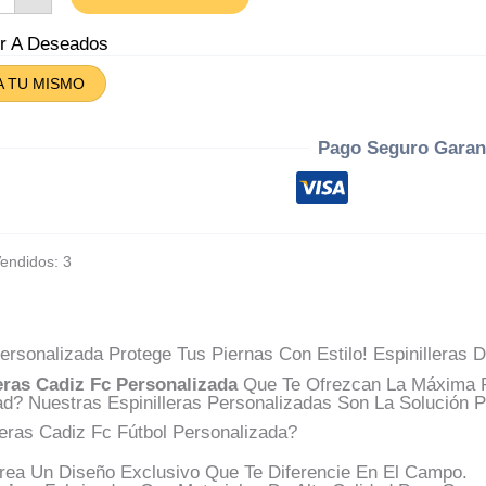
iz
tidad
ir A Deseados
A TU MISMO
Pago Seguro Garan
Vendidos: 3
ersonalizada Protege Tus Piernas Con Estilo! Espinilleras D
eras Cadiz Fc Personalizada
Que Te Ofrezcan La Máxima P
d? Nuestras Espinilleras Personalizadas Son La Solución Pe
leras Cadiz Fc Fútbol Personalizada?
ea Un Diseño Exclusivo Que Te Diferencie En El Campo.