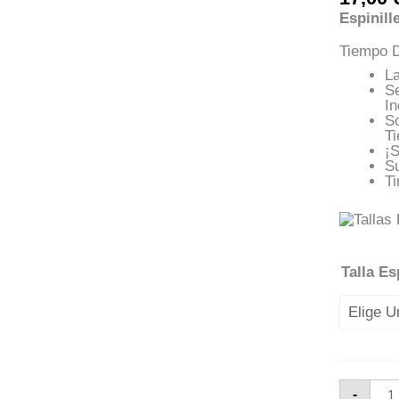
Espinill
Tiempo D
L
S
In
S
T
¡
S
Ti
Talla Es
Espi
-