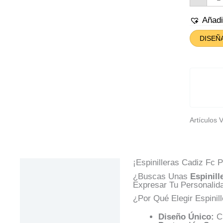
Cad
Fc
Can
Añad
DISEÑ
Artículos 
¡Espinilleras Cadiz Fc P
Descripción
¿Buscas Unas
Espinill
Información Adicional
Expresar Tu Personalida
¿Por Qué Elegir Espinil
Valoraciones (0)
Diseño Único:
Cr
Preguntas Y