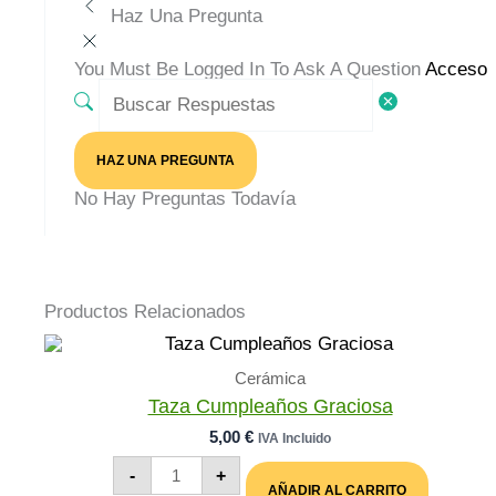
Haz Una Pregunta
You Must Be Logged In To Ask A Question
Acceso
HAZ UNA PREGUNTA
No Hay Preguntas Todavía
Productos Relacionados
Cerámica
Taza Cumpleaños Graciosa
5,00
€
IVA Incluido
Taza
-
+
Cumpleaños
AÑADIR AL CARRITO