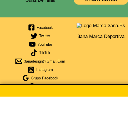
Guías De Tallas
Facebook
3ana Marca Deportiva
Twitter
YouTube
TikTok
3anadesign@gmail.com
Instagram
Grupo Facebook
Telegram
Obtén Cupón Del 5% Por La Compra De 35€ De Compra Escri
CUPÓN COPIA
×