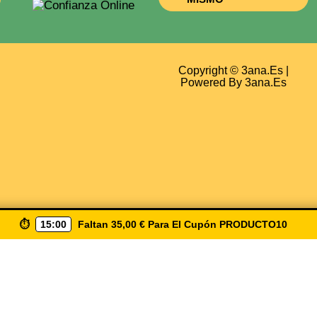
Copyright © 3ana.es |
Powered By 3ana.es
⏱️
15:00
Faltan
35,00
€
Para El Cupón
PRODUCTO10
biendo ( Producto10 ) Envio Gratis A Partir De 50€ Solo 