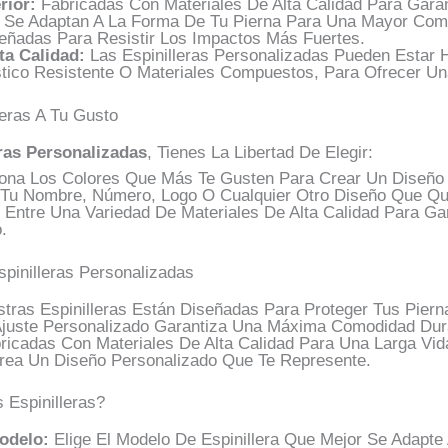
rior:
Fabricadas Con Materiales De Alta Calidad Para Garan
Se Adaptan A La Forma De Tu Pierna Para Una Mayor Com
ñadas Para Resistir Los Impactos Más Fuertes.
ta Calidad:
Las Espinilleras Personalizadas Pueden Estar 
tico Resistente O Materiales Compuestos, Para Ofrecer Un
leras A Tu Gusto
ras Personalizadas
, Tienes La Libertad De Elegir:
ona Los Colores Que Más Te Gusten Para Crear Un Diseño Ú
Tu Nombre, Número, Logo O Cualquier Otro Diseño Que Qui
 Entre Una Variedad De Materiales De Alta Calidad Para G
.
pinilleras Personalizadas
tras Espinilleras Están Diseñadas Para Proteger Tus Pier
juste Personalizado Garantiza Una Máxima Comodidad Dura
icadas Con Materiales De Alta Calidad Para Una Larga Vida
ea Un Diseño Personalizado Que Te Represente.
 Espinilleras?
odelo:
Elige El Modelo De Espinillera Que Mejor Se Adapte