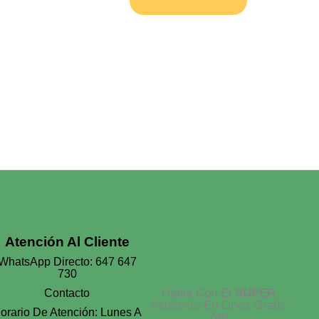
De
La
Madre
Reina
Cantidad
Atención Al Cliente
WhatsApp Directo: 647 647
730
Habla Con El
SUPER
Contacto
Asistente En Linea Gratis
orario De Atención: Lunes A
24h