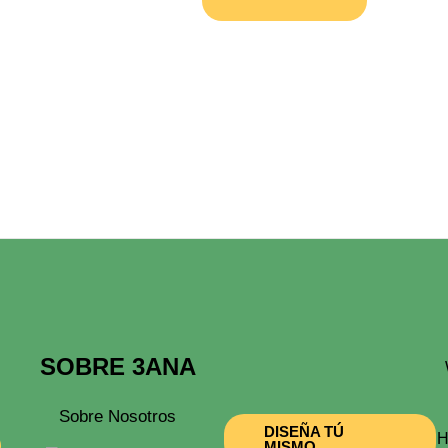
De
La
Madre
Super
Mama
Cantidad
SOBRE 3ANA
Sobre Nosotros
DISEÑA TÚ
H
MISMO