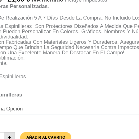
De
eras Personalizadas.
Precios:
Desde
e Realización 5 A 7 Días Desde La Compra, No Incluido Lo
17,00 €
Hasta
as Espinilleras Son Protectores Diseñados A Medida Que Pe
21,00 €
e Pueden Personalizar En Colores, Gráficos, Nombres Y N
dividualidad.
on Fabricadas Con Materiales Ligeros Y Duraderos, Asegur
iempo Que Brindan La Seguridad Necesaria Contra Impactos
Son Una Excelente Manera De Destacar En El Campo!.
ublimación.
nta.
pinilleras
nilleras
+
AÑADIR AL CARRITO