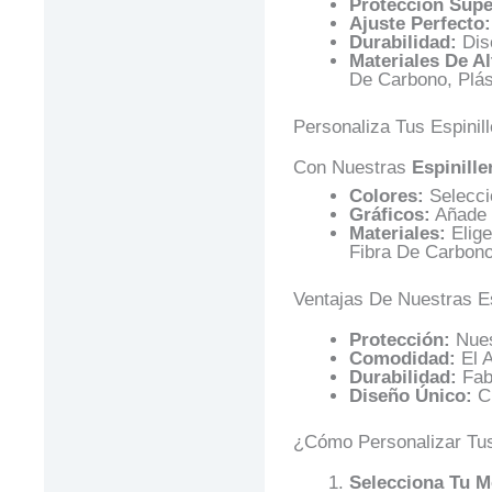
Protección Supe
Respuestas
Ajuste Perfecto:
Durabilidad:
Dise
Materiales De Al
De Carbono, Plás
Personaliza Tus Espinil
Con Nuestras
Espinille
Colores:
Selecci
Gráficos:
Añade 
Materiales:
Elige
Fibra De Carbono
Ventajas De Nuestras Es
Protección:
Nues
Comodidad:
El A
Durabilidad:
Fabr
Diseño Único:
Cr
¿Cómo Personalizar Tus
Selecciona Tu M