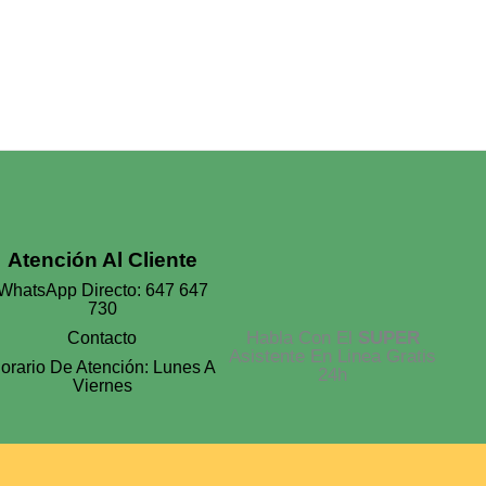
Cantidad
Atención Al Cliente
WhatsApp Directo: 647 647
730
Habla Con El
SUPER
Contacto
Asistente En Linea Gratis
orario De Atención: Lunes A
24h
Viernes