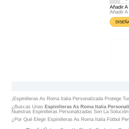
As
Ro
Añadir 
Itali
Añadir 
Can
DISEÑ
Descripción
Información Adicional
Valoracione
¡Espinilleras As Roma Italia
Personalizada Protege Tus
¿Buscas Unas
Espinilleras As Roma Italia Personal
Nuestras Espinilleras Personalizadas Son La Solución 
¿Por Qué Elegir Espinilleras As Roma Italia Fútbol Pe