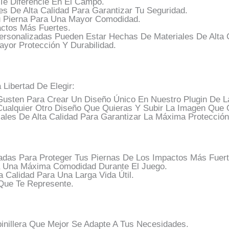
e Diferencie En El Campo.
s De Alta Calidad Para Garantizar Tu Seguridad.
 Pierna Para Una Mayor Comodidad.
actos Más Fuertes.
Personalizadas Pueden Estar Hechas De Materiales De Alta 
yor Protección Y Durabilidad.
a Libertad De Elegir:
usten Para Crear Un Diseño Único En Nuestro Plugin De L
alquier Otro Diseño Que Quieras Y Subir La Imagen Que 
iales De Alta Calidad Para Garantizar La Máxima Protecci
adas Para Proteger Tus Piernas De Los Impactos Más Fuert
za Una Máxima Comodidad Durante El Juego.
 Calidad Para Una Larga Vida Útil.
Que Te Represente.
inillera Que Mejor Se Adapte A Tus Necesidades.