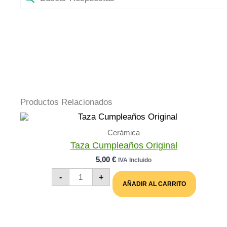
Productos Relacionados
Cerámica
Taza Cumpleaños Original
5,00
€
IVA Incluido
Taza
-
+
Cumpleaños
AÑADIR AL CARRITO
Original
Cantidad