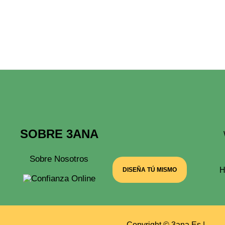
SOBRE 3ANA
Sobre Nosotros
H
DISEÑA TÚ MISMO
Copyright © 3ana.es |