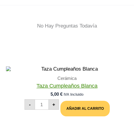
No Hay Preguntas Todavía
Cerámica
Taza Cumpleaños Blanca
5,00
€
IVA Incluido
Taza
-
+
Cumpleaños
AÑADIR AL CARRITO
Blanca
Cantidad