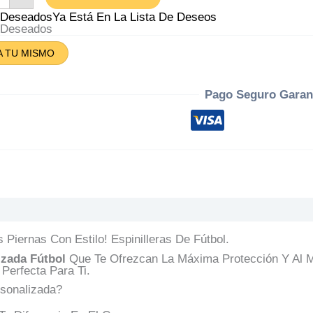
ma
A Deseados
Ya Está En La Lista De Deseos
a
A Deseados
tidad
A TU MISMO
Pago Seguro Garan
s (0)
Preguntas Y Respuestas
 Piernas Con Estilo! Espinilleras De Fútbol.
izada Fútbol
Que Te Ofrezcan La Máxima Protección Y Al M
Perfecta Para Ti.
rsonalizada?