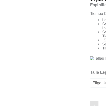
Espinill
Tiempo D
L
S
In
S
T
¡
S
Ti
Talla Es
Espi
-