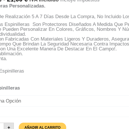
De
eras Personalizadas.
Precios:
Desde
e Realización 5 A 7 Días Desde La Compra, No Incluido Lo
17,00 €
Hasta
as Espinilleras Son Protectores Diseñados A Medida Que Pe
21,00 €
e Pueden Personalizar En Colores, Gráficos, Nombres Y N
dividualidad.
on Fabricadas Con Materiales Ligeros Y Duraderos, Asegur
iempo Que Brindan La Seguridad Necesaria Contra Impactos
Son Una Excelente Manera De Destacar En El Campo!.
ublimación.
nta.
pinilleras
nilleras
+
AÑADIR AL CARRITO