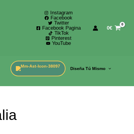
Instagram
Facebook
Twitter
Facebook Pagina
0
€
TikTok
Pinterest
YouTube
Diseña Tú Mismo
lia