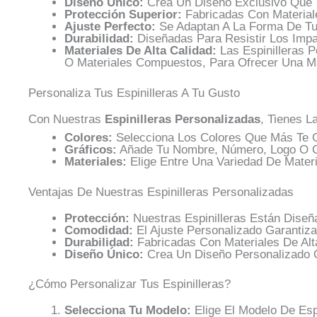
Diseño Único:
Crea Un Diseño Exclusivo Que T
Protección Superior:
Fabricadas Con Materiale
Ajuste Perfecto:
Se Adaptan A La Forma De Tu
Durabilidad:
Diseñadas Para Resistir Los Imp
Materiales De Alta Calidad:
Las Espinilleras 
O Materiales Compuestos, Para Ofrecer Una Ma
Personaliza Tus Espinilleras A Tu Gusto
Con Nuestras
Espinilleras Personalizadas
, Tienes L
Colores:
Selecciona Los Colores Que Más Te G
Gráficos:
Añade Tu Nombre, Número, Logo O Cu
Materiales:
Elige Entre Una Variedad De Mater
Ventajas De Nuestras Espinilleras Personalizadas
Protección:
Nuestras Espinilleras Están Diseñ
Comodidad:
El Ajuste Personalizado Garanti
Durabilidad:
Fabricadas Con Materiales De Alta
Diseño Único:
Crea Un Diseño Personalizado 
¿Cómo Personalizar Tus Espinilleras?
Selecciona Tu Modelo:
Elige El Modelo De Esp