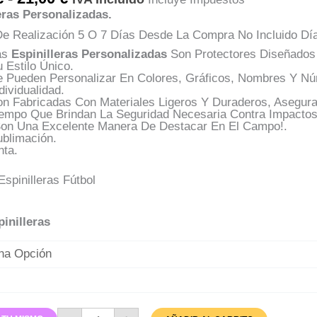
De
eras Personalizadas.
Precios:
Desde
e Realización 5 O 7 Días Desde La Compra No Incluido Dí
17,00 €
as
Espinilleras Personalizadas
Son Protectores Diseñados 
Hasta
 Estilo Único.
21,00 €
e Pueden Personalizar En Colores, Gráficos, Nombres Y N
dividualidad.
on Fabricadas Con Materiales Ligeros Y Duraderos, Asegur
iempo Que Brindan La Seguridad Necesaria Contra Impactos
Son Una Excelente Manera De Destacar En El Campo!.
ublimación.
nta.
pinilleras
Espinilleras