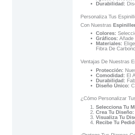
Durabilidad:
Dise
Personaliza Tus Espinil
Con Nuestras
Espinille
Colores:
Selecci
Gráficos:
Añade 
Materiales:
Elige
Fibra De Carbono
Ventajas De Nuestras Es
Protección:
Nues
Comodidad:
El A
Durabilidad:
Fabr
Diseño Único:
Cr
¿Cómo Personalizar Tus
Selecciona Tu M
Crea Tu Diseño:
Visualiza Tu Dis
Recibe Tu Pedid