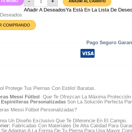
-
+
 TU MISMO
AÑADIR AL CARRITO
Messi
Fútbol
Añadir A Deseados
Ya Está En La Lista De Dese
Cantidad
A Deseados
R COMPRANDO
Pago Seguro Garan
ol Protege Tus Piernas Con Estilo! Baratas.
leras Messi Fútbol
Que Te Ofrezcan La Máxima Protección 
s
Espinilleras Personalizadas
Son La Solución Perfecta Par
leras Messi Fútbol Personalizadas?
ea Un Diseño Exclusivo Que Te Diferencie En El Campo.
rior:
Fabricadas Con Materiales De Alta Calidad Para Garan
Se Adaptan A La Forma De Tu Pierna Para Una Mayor Com