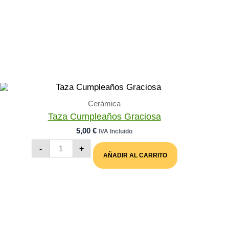
Cerámica
Taza Cumpleaños Graciosa
5,00
€
IVA Incluido
Taza
-
+
Cumpleaños
AÑADIR AL CARRITO
Graciosa
Cantidad