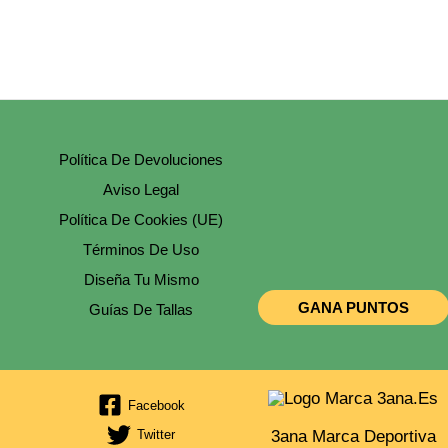
Política De Devoluciones
Aviso Legal
Política De Cookies (UE)
Términos De Uso
Diseña Tu Mismo
GANA PUNTOS
Guías De Tallas
Facebook
3ana Marca Deportiva
Twitter