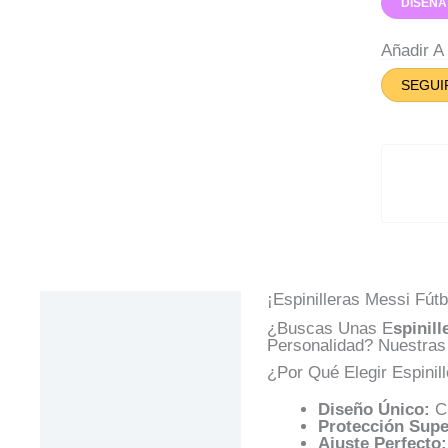
DISEÑA
Añadir 
SEGUI
¡Espinilleras Messi Fútb
Descripción
¿Buscas Unas E
Spinil
Información Adicional
Personalidad? Nuestra
¿Por Qué Elegir Espinil
Valoraciones (0)
Diseño Único:
Cr
Preguntas Y
Protección Supe
Respuestas
Ajuste Perfecto: