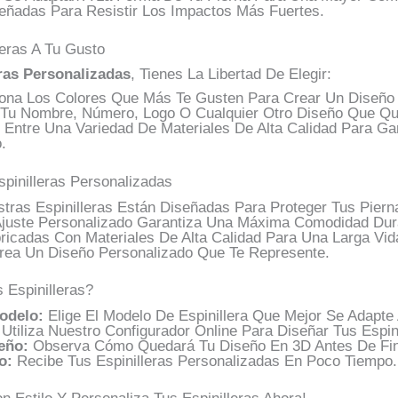
ñadas Para Resistir Los Impactos Más Fuertes.
leras A Tu Gusto
ras Personalizadas
, Tienes La Libertad De Elegir:
ona Los Colores Que Más Te Gusten Para Crear Un Diseño Ú
Tu Nombre, Número, Logo O Cualquier Otro Diseño Que Qui
 Entre Una Variedad De Materiales De Alta Calidad Para G
.
pinilleras Personalizadas
tras Espinilleras Están Diseñadas Para Proteger Tus Pier
juste Personalizado Garantiza Una Máxima Comodidad Dura
icadas Con Materiales De Alta Calidad Para Una Larga Vida
ea Un Diseño Personalizado Que Te Represente.
 Espinilleras?
odelo:
Elige El Modelo De Espinillera Que Mejor Se Adapte
Utiliza Nuestro Configurador Online Para Diseñar Tus Espini
eño:
Observa Cómo Quedará Tu Diseño En 3D Antes De Fina
o:
Recibe Tus Espinilleras Personalizadas En Poco Tiempo.