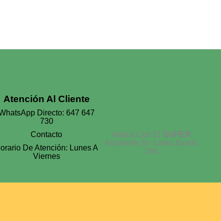
Atención Al Cliente
WhatsApp Directo: 647 647
730
Habla Con El
SUPER
Contacto
Asistente En Linea Gratis
orario De Atención: Lunes A
24h
Viernes