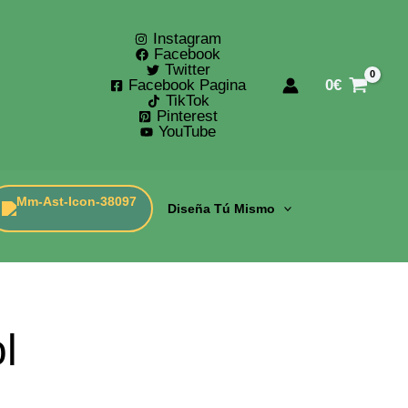
Instagram
Facebook
Twitter
Facebook Pagina
0
€
TikTok
Pinterest
YouTube
Diseña Tú Mismo
l