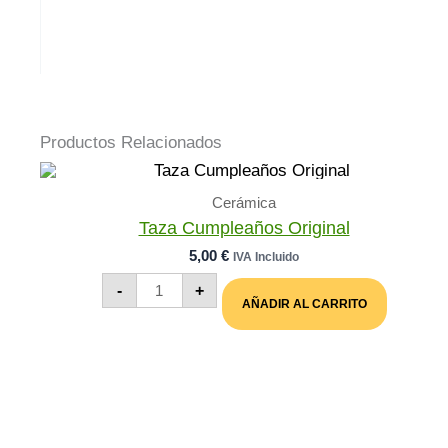
Productos Relacionados
Cerámica
Taza Cumpleaños Original
5,00
€
IVA Incluido
Taza
-
+
Cumpleaños
AÑADIR AL CARRITO
Original
Cantidad