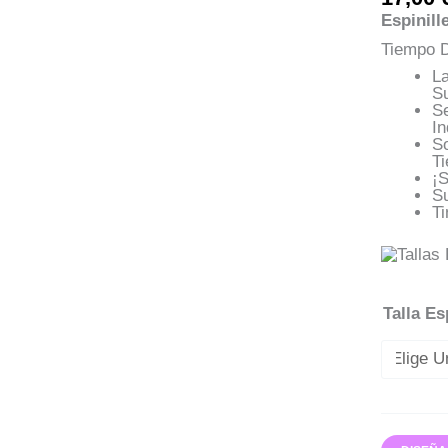
Espinill
Tiempo D
L
Su
S
In
S
T
¡
S
Ti
Talla Es