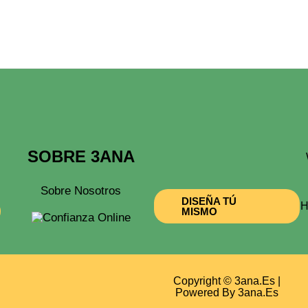
SOBRE 3ANA
Sobre Nosotros
DISEÑA TÚ
H
MISMO
Copyright © 3ana.es |
Powered By 3ana.es