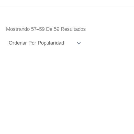
Ordenado
Mostrando 57–59 De 59 Resultados
Por
Popularidad
Espinilleras Messi
Espinilleras Messi
Rango
17,00
€
-
21,00
€
IVA
Fútbol
De
Incluido