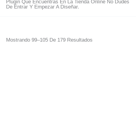
Plugin Que Encuentras En La Tienda Online No Dudes
De Entrar Y Empezar A Diseñar.
Ordenado
Mostrando 99–105 De 179 Resultados
Por
Popularidad
Camiseta Quinta
Camiseta San
Angustia Silueta
Gonzalo Silueta