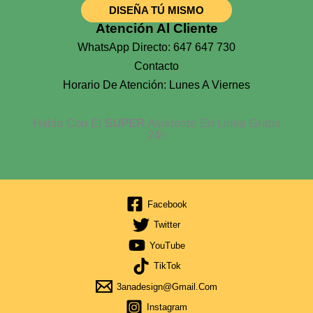
DISEÑA TÚ MISMO
Atención Al Cliente
WhatsApp Directo: 647 647 730
Contacto
Horario De Atención: Lunes A Viernes
Habla Con El
SUPER
Asistente En Linea Gratis
24h
Facebook
Twitter
YouTube
TikTok
3anadesign@gmail.com
Instagram