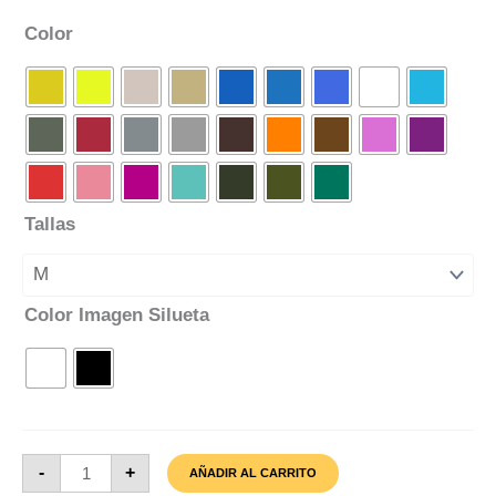
Color
Tallas
Color Imagen Silueta
Camiseta
-
+
AÑADIR AL CARRITO
San