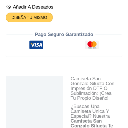
Gonzalo
Silueta
Añadir A Deseados
Cantidad
DISEÑA TU MISMO
Pago Seguro Garantizado
Camiseta San
Descripción
Gonzalo Silueta Con
Impresión DTF O
Información Adicional
Sublimación: ¡Crea
Tu Propio Diseño!
Valoraciones (0)
¿Buscas Una
Preguntas Y
Camiseta Única Y
Respuestas
Especial? Nuestra
Camiseta
San
Gonzalo Silueta
Te