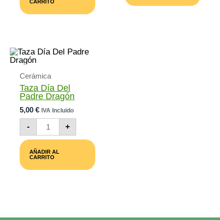
CARRITO
Mejor
Cantidad
Cerámica
Taza Día Del
Padre Dragón
5,00
€
IVA Incluido
Taza
-
+
Día
Del
Padre
AÑADIR AL
Dragón
CARRITO
Cantidad