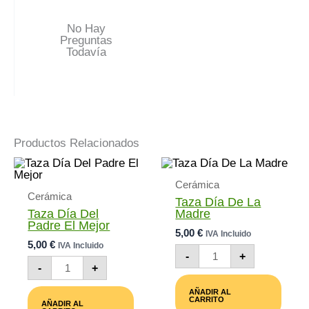
No Hay
Preguntas
Todavía
Productos Relacionados
Cerámica
Cerámica
Taza Día De La
Taza Día Del
Madre
Padre El Mejor
5,00
€
IVA Incluido
5,00
€
IVA Incluido
Taza
-
+
Taza
Día
-
+
Día
De
Del
La
AÑADIR AL
Padre
Madre
CARRITO
AÑADIR AL
El
Cantidad