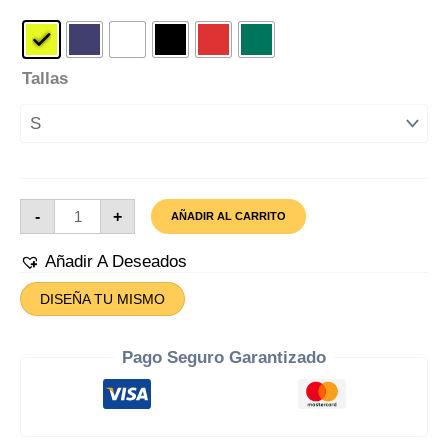
Tallas
Camiseta
-
+
AÑADIR AL CARRITO
Cristo
Del
Gran
Añadir A Deseados
Poder
Cantidad
DISEÑA TU MISMO
Pago Seguro Garantizado