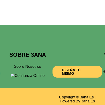
ojín
+
De
ela
De
an
onzalo
antidad
SOBRE 3ANA
Sobre Nosotros
DISEÑA TÚ
H
MISMO
Copyright © 3ana.es |
Powered By 3ana.es