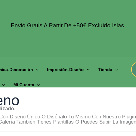
E
Nvió Gratis A Partir De +50€ Excluido Islas.
mica-Decoración
Impresión-Diseño
Tienda
Mi Cuenta
eno
izado.
on Diseño Único O Diséñalo Tu Mismo Con Nuestro Plugin 
alería También Tienes Plantillas O Puedes Subir La Image