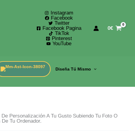
Instagram
Facebook
Twitter
Facebook Pagina
0
€
TikTok
Pinterest
YouTube
Diseña Tú Mismo
De Personalización A Tu Gusto Subiendo Tu Foto O
n De Tu Ordenador.