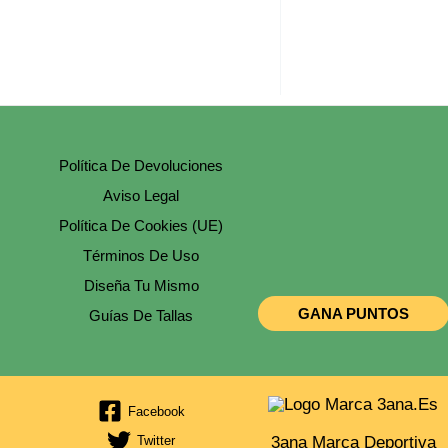
C
-
T
S
G
C
Política De Devoluciones
Aviso Legal
Política De Cookies (UE)
Términos De Uso
Diseña Tu Mismo
GANA PUNTOS
Guías De Tallas
Facebook
3ana Marca Deportiva
Twitter