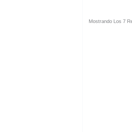
Mostrando Los 7 R
Cojín Cofrade
12,00
C
-
C
V
F
C