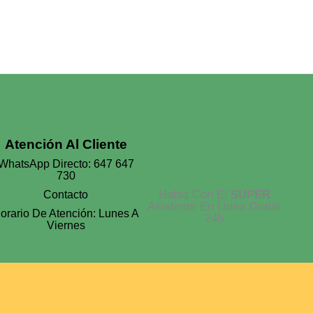
Atención Al Cliente
WhatsApp Directo: 647 647
730
Habla Con El
SUPER
Contacto
Asistente En Linea Gratis
orario De Atención: Lunes A
24h
Viernes