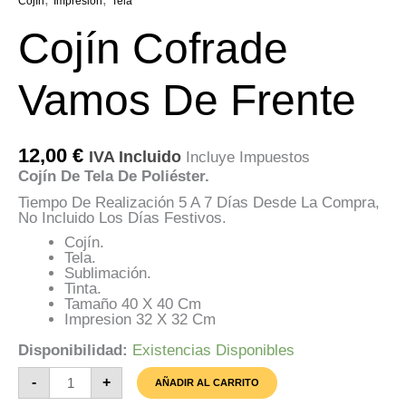
Cojín
Impresión
Tela
Cojín Cofrade
Vamos De Frente
12,00
€
IVA Incluido
Incluye Impuestos
Cojín De Tela De Poliéster.
Tiempo De Realización 5 A 7 Días Desde La Compra,
No Incluido Los Días Festivos.
Cojín.
Tela.
Sublimación.
Tinta.
Tamaño 40 X 40 Cm
Impresion 32 X 32 Cm
Disponibilidad:
Existencias Disponibles
Cojín
-
+
AÑADIR AL CARRITO
Cofrade
Vamos