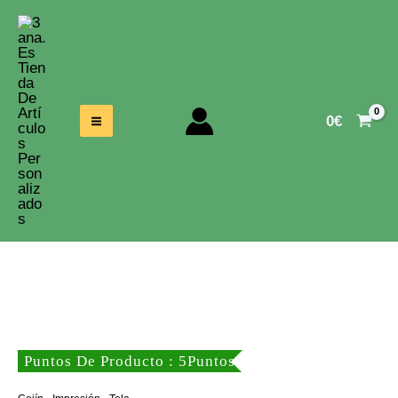
Ir
Al
Contenido
0
€
Puntos De Producto : 5Puntos
,
,