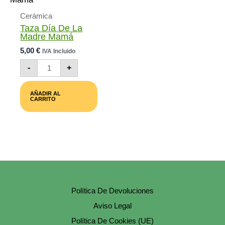
Cerámica
Taza Día De La
Madre Mamá
5,00
€
IVA Incluido
Taza
-
+
Día
De
La
AÑADIR AL
Madre
CARRITO
Mamá
Cantidad
Política De Devoluciones
Aviso Legal
Política De Cookies (UE)