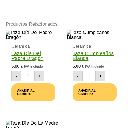
Productos Relacionados
Cerámica
Cerámica
Taza Día Del
Taza Cumpleaños
Padre Dragón
Blanca
5,00
€
5,00
€
IVA Incluido
IVA Incluido
Taza
Taza
-
+
-
+
Día
Cumpleaños
Del
Blanca
Padre
Cantidad
AÑADIR AL
AÑADIR AL
Dragón
CARRITO
CARRITO
Cantidad