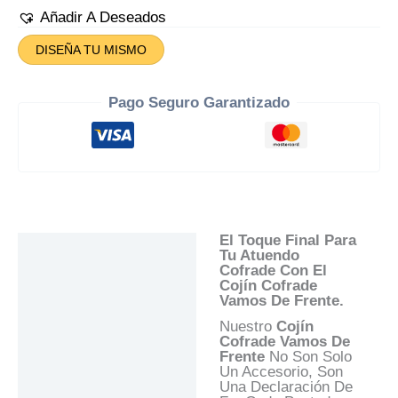
De
Añadir A Deseados
Frente
Cantidad
DISEÑA TU MISMO
Pago Seguro Garantizado
El Toque Final Para
Descripción
Tu Atuendo
Cofrade Con El
Información Adicional
Cojín Cofrade
Vamos De Frente.
Valoraciones (0)
Nuestro
Cojín
Preguntas Y
Cofrade Vamos De
Respuestas
Frente
No Son Solo
Un Accesorio, Son
Una Declaración De