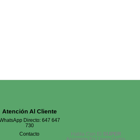
Atención Al Cliente
WhatsApp Directo: 647 647
730
Habla Con El
SUPER
Contacto
Asistente En Linea Gratis