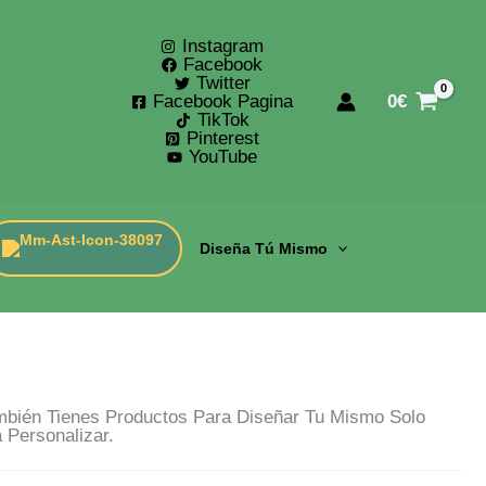
Instagram
Facebook
Twitter
Facebook Pagina
0
€
TikTok
Pinterest
YouTube
Diseña Tú Mismo
También Tienes Productos Para Diseñar Tu Mismo Solo
 Personalizar.