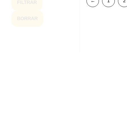
←
1
2
FILTRAR
BORRAR