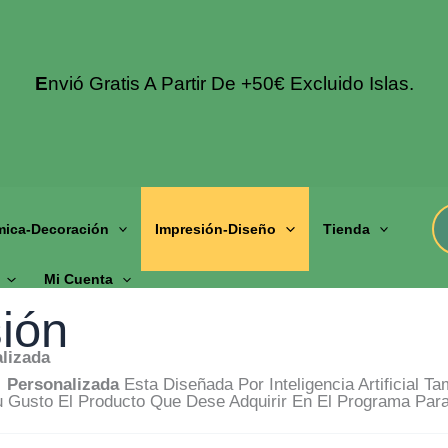
E
Nvió Gratis A Partir De +50€ Excluido Islas.
mica-Decoración
Impresión-Diseño
Tienda
Mi Cuenta
ión
alizada
Personalizada
Esta Diseñada Por Inteligencia Artificial 
u Gusto El Producto Que Dese Adquirir En El Programa Para