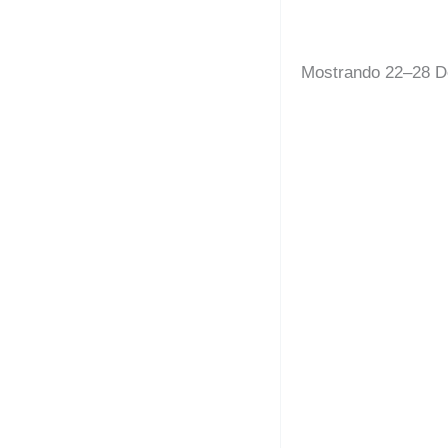
Mostrando 22–28 D
Azulejo Cri
12,00
€
-
3