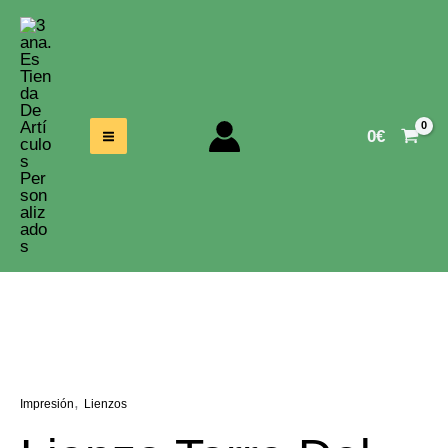
Ir
Al
Contenido
0
€
,
Impresión
Lienzos