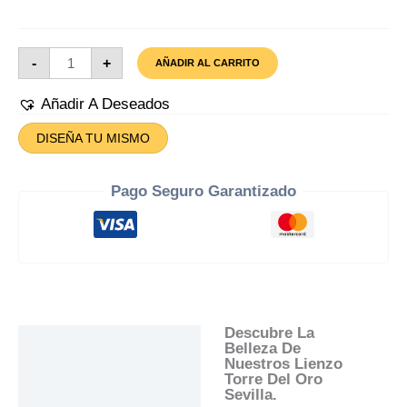
Lienzo
-
+
AÑADIR AL CARRITO
Torre
Del
Oro
Añadir A Deseados
Sevilla
Cantidad
DISEÑA TU MISMO
Pago Seguro Garantizado
Descubre La
Descripción
Belleza De
Nuestros Lienzo
Información Adicional
Torre Del Oro
Sevilla.
Valoraciones (0)