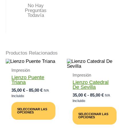
No Hay
Preguntas
Todavía
Productos Relacionados
Impresión
Impresión
Lienzo Puente
Triana
Lienzo Catedral
De Sevilla
Rango
35,00
€
-
85,00
€
IVA
Rango
35,00
€
-
85,00
€
De
IVA
Incluido
De
Precios:
Incluido
Este
Precios:
Desde
Producto
Este
SELECCIONAR LAS
Desde
35,00 €
Tiene
Prod
OPCIONES
SELECCIONAR LAS
35,00 €
Múltiples
Tiene
Hasta
OPCIONES
Variantes.
Múlti
Hasta
85,00 €
Las
Varia
85,00 €