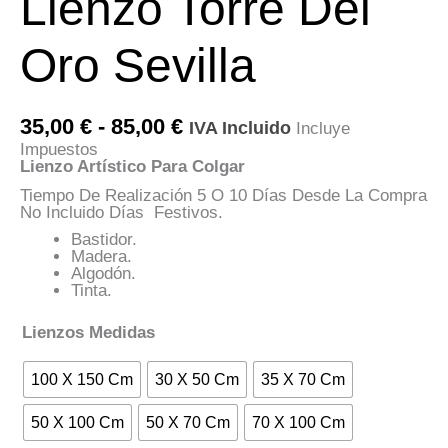
Lienzo Torre Del
Oro Sevilla
Rango
35,00
€
-
85,00
€
IVA Incluido
Incluye
De
Impuestos
Precios:
Lienzo Artístico Para Colgar
Desde
35,00 €
Tiempo De Realización 5 O 10 Días Desde La Compra
Hasta
No Incluido Días Festivos.
85,00 €
Bastidor.
Madera.
Algodón.
Tinta.
Lienzos Medidas
100 X 150 Cm
30 X 50 Cm
35 X 70 Cm
50 X 100 Cm
50 X 70 Cm
70 X 100 Cm