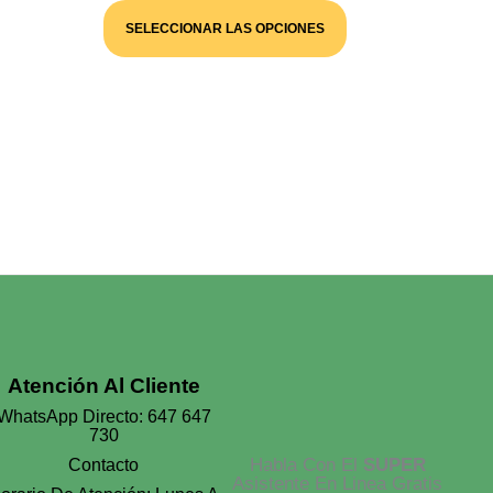
Este
Precios:
Producto
SELECCIONAR LAS OPCIONES
Desde
Tiene
Múltiples
10,00 €
Variantes.
Hasta
Las
45,00 €
Opciones
Se
Pueden
Elegir
En
La
Página
De
Producto
Atención Al Cliente
WhatsApp Directo: 647 647
730
Habla Con El
SUPER
Contacto
Asistente En Linea Gratis