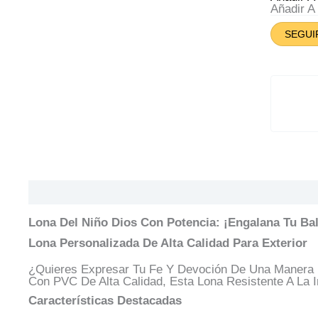
Dio
Añadir 
Con
Pot
SEGUI
Can
Descripción
Información Adicional
Valoracione
Lona Del Niño Dios Con Potencia: ¡Engalana Tu Ba
Lona Personalizada De Alta Calidad Para Exterior
¿Quieres Expresar Tu Fe Y Devoción De Una Manera 
Con PVC De Alta Calidad, Esta Lona Resistente A La 
Características Destacadas