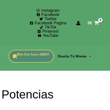
Instagram
Facebook
Twitter
Facebook Pagina
0
€
TikTok
Pinterest
YouTube
Diseña Tú Mismo
 Potencias