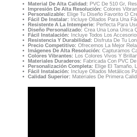
Material De Alta Calidad:
PVC De 510 Gr, Resi
Impresión De Alta Resolución:
Colores Vibran
Personalizable:
Elige Tu Diseño Favorito O Cr
Fácil De Instalar:
Incluye Ollados Para Una Fáci
Resistente A La Intemperie:
Perfecta Para Uso
Diseño Personalizado:
Crea Una Lona Única Qu
Fácil Instalación:
Incluye Todos Los Accesorios
Resistencia Y Durabilidad:
Disfruta De Tu Lo
Precio Competitivo:
Ofrecemos La Mejor Relac
Imágenes De Alta Resolución:
Capturamos Cad
Colores Vibrantes:
Los Colores Vivos Y Brilla
Materiales Duraderos:
Fabricada Con PVC De A
Personalización Completa:
Elige El Tamaño, L
Fácil Instalación:
Incluye Ollados Metálicos Pa
Calidad Superior:
Materiales De Primera Cali