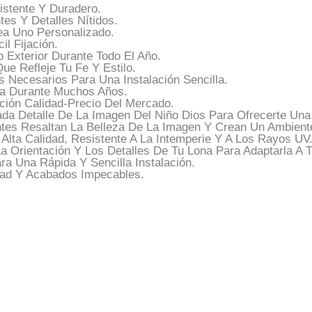
stente Y Duradero.
tes Y Detalles Nítidos.
ea Uno Personalizado.
l Fijación.
 Exterior Durante Todo El Año.
e Refleje Tu Fe Y Estilo.
 Necesarios Para Una Instalación Sencilla.
na Durante Muchos Años.
ión Calidad-Precio Del Mercado.
a Detalle De La Imagen Del Niño Dios Para Ofrecerte Una 
ntes Resaltan La Belleza De La Imagen Y Crean Un Ambient
lta Calidad, Resistente A La Intemperie Y A Los Rayos UV
a Orientación Y Los Detalles De Tu Lona Para Adaptarla A 
ra Una Rápida Y Sencilla Instalación.
dad Y Acabados Impecables.