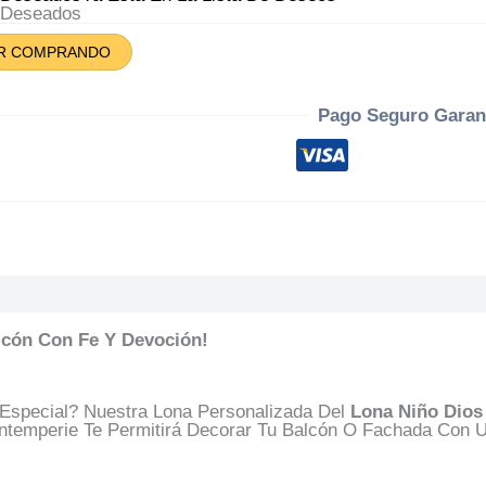
s
A Deseados
encias
R COMPRANDO
tidad
Pago Seguro Garan
s (0)
Preguntas Y Respuestas
lcón Con Fe Y Devoción!
Especial? Nuestra Lona Personalizada Del
Lona Niño Dios
Intemperie Te Permitirá Decorar Tu Balcón O Fachada Con 