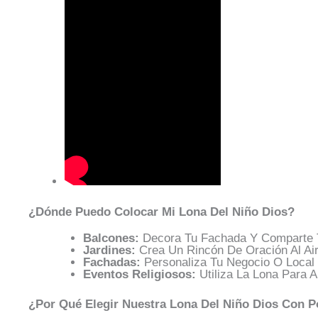
¿Dónde Puedo Colocar Mi Lona Del Niño Dios?
Balcones:
Decora Tu Fachada Y Comparte 
Jardines:
Crea Un Rincón De Oración Al Air
Fachadas:
Personaliza Tu Negocio O Local
Eventos Religiosos:
Utiliza La Lona Para A
¿Por Qué Elegir Nuestra Lona Del Niño Dios Con P