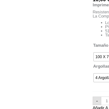
Imprime
Resisten
La Compr
L
P
5
Ti
Tamaño
100 X 
Argolla
4 Argol
Lon
-
Niñ
De
Añadir 