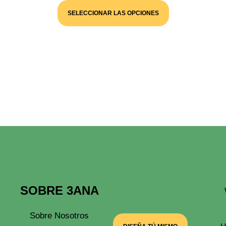
Este
Precios:
Producto
SELECCIONAR LAS OPCIONES
Desde
Tiene
Múltiples
10,00 €
Variantes.
Hasta
Las
45,00 €
Opciones
Se
Pueden
Elegir
En
La
Página
De
Producto
SOBRE 3ANA
Sobre Nosotros