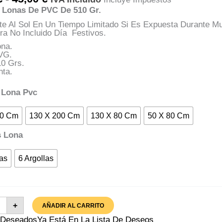
De
 Lonas De PVC De 510 Gr.
Precios:
Desde
te Al Sol En Un Tiempo Limitado Si Es Expuesta Durante 
10,00 €
a No Incluido Día Festivos.
Hasta
ona.
45,00 €
VG.
10 Grs.
nta.
 Lona Pvc
70 Cm
130 X 200 Cm
130 X 80 Cm
50 X 80 Cm
s Lona
las
6 Argollas
a
+
AÑADIR AL CARRITO
o
A Deseados
Ya Está En La Lista De Deseos