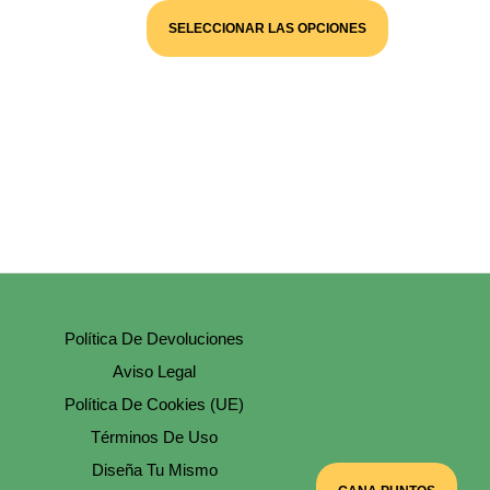
Este
Producto
SELECCIONAR LAS OPCIONES
Tiene
Múltiples
Variantes.
Las
Opciones
Se
Pueden
Elegir
En
La
Página
De
Producto
Política De Devoluciones
Aviso Legal
Política De Cookies (UE)
Términos De Uso
Diseña Tu Mismo