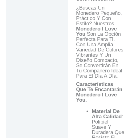
Valoraciones (0)
¿Buscas Un
Monedero Pequeño,
Preguntas Y
Práctico Y Con
Respuestas
Estilo? Nuestros
Monedero I Love
You
Son La Opción
Perfecta Para Ti.
Con Una Amplia
Variedad De Colores
Vibrantes Y Un
Diseño Compacto,
Se Convertirán En
Tu Compañero Ideal
Para El Día A Día.
Características
Que Te Encantarán
Monedero I Love
You.
Material De
Alta Calidad:
Polipiel
Suave Y
Duradera Que
Resiste El