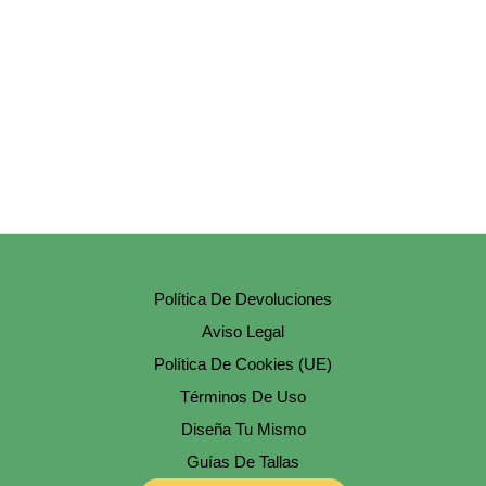
Opciones
Se
Pueden
Elegir
En
La
Página
De
Producto
Política De Devoluciones
Aviso Legal
Política De Cookies (UE)
Términos De Uso
Diseña Tu Mismo
Guías De Tallas