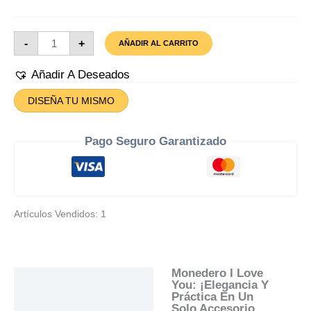
Monedero
-
+
AÑADIR AL CARRITO
I
Love
You
Añadir A Deseados
Cantidad
DISEÑA TU MISMO
Pago Seguro Garantizado
Artículos Vendidos: 1
Monedero I Love
Descripción
You: ¡Elegancia Y
Práctica En Un
Información Adicional
Solo Accesorio.