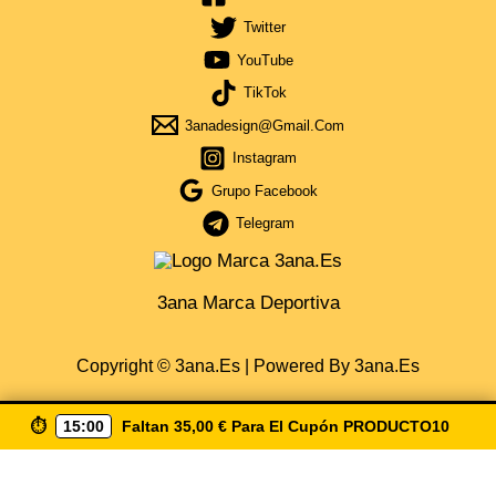
Twitter
YouTube
TikTok
3anadesign@gmail.com
Instagram
Grupo Facebook
Telegram
3ana Marca Deportiva
Copyright © 3ana.es | Powered By 3ana.es
⏱️
15:00
Faltan
35,00
€
Para El Cupón
PRODUCTO10
Obtén Cupón Del 5% Por La Compra De 35€ De Compra
Escribiendo ( Producto10 ) Envio Gratis A Partir De 50€