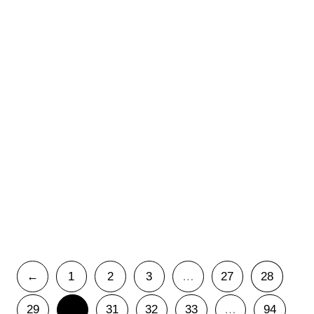
Consoladores
12,00
€
IVA Incluido
Cocineros
12,00
€
IVA Incluido
Mandil No Me
Toque
12,00
€
IVA Incluido
←
1
2
3
…
27
28
29
30
31
32
33
…
94