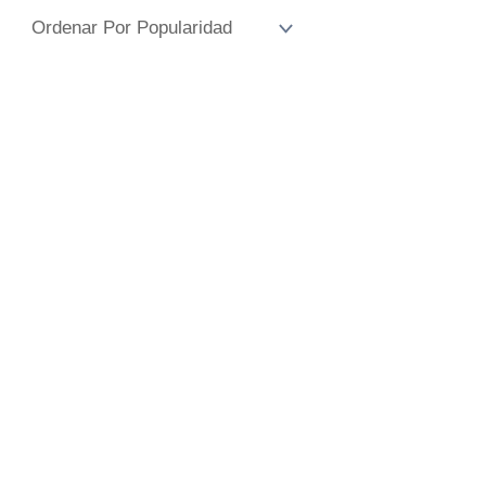
Popularidad
Camiseta Niño
Dinero
Camiseta Pájaro
Abstracto
10,00
€
IVA Incluido
10,00
€
IVA Incluido