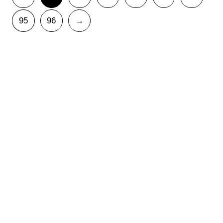
95
96
→