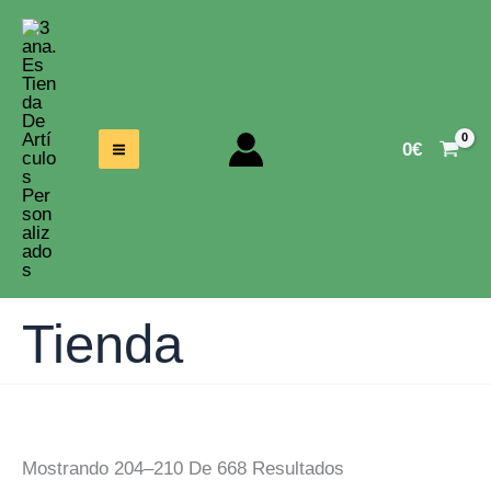
Ir
Al
Contenido
0
€
Tienda
Ordenado
Mostrando 204–210 De 668 Resultados
Por