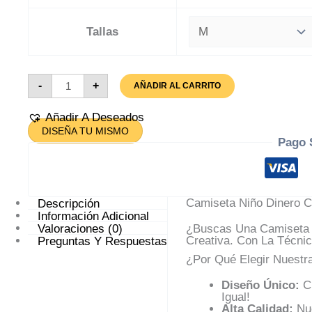
Tallas
Camiseta
-
+
AÑADIR AL CARRITO
Niño
Dinero
Cantidad
Añadir A Deseados
DISEÑA TU MISMO
Pago 
Descripción
Camiseta Niño Dinero C
Información Adicional
Valoraciones (0)
¿Buscas Una Camiseta 
Preguntas Y Respuestas
Creativa. Con La Técni
¿Por Qué Elegir Nuestr
Diseño Único:
Cr
Igual!
Alta Calidad:
Nue