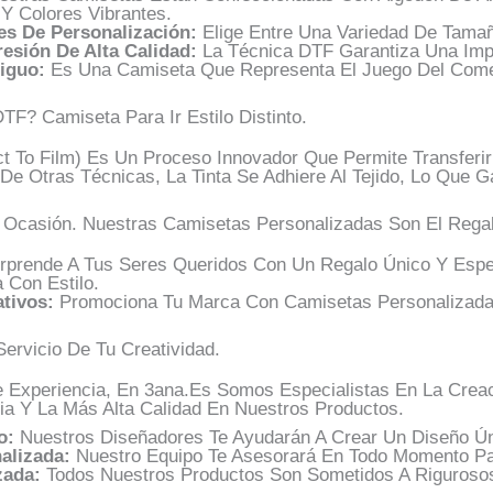
 Y Colores Vibrantes.
s De Personalización:
Elige Entre Una Variedad De Tamañ
esión De Alta Calidad:
La Técnica DTF Garantiza Una Impr
tiguo:
Es Una Camiseta Que Representa El Juego Del Come
F? Camiseta Para Ir Estilo Distinto.
ct To Film) Es Un Proceso Innovador Que Permite Transferi
 De Otras Técnicas, La Tinta Se Adhiere Al Tejido, Lo Que G
r Ocasión. Nuestras Camisetas Personalizadas Son El Regal
rprende A Tus Seres Queridos Con Un Regalo Único Y Espe
 Con Estilo.
tivos:
Promociona Tu Marca Con Camisetas Personalizada
Servicio De Tu Creatividad.
Experiencia, En 3ana.es Somos Especialistas En La Creac
ia Y La Más Alta Calidad En Nuestros Productos.
o:
Nuestros Diseñadores Te Ayudarán A Crear Un Diseño Ún
alizada:
Nuestro Equipo Te Asesorará En Todo Momento Pa
zada:
Todos Nuestros Productos Son Sometidos A Rigurosos