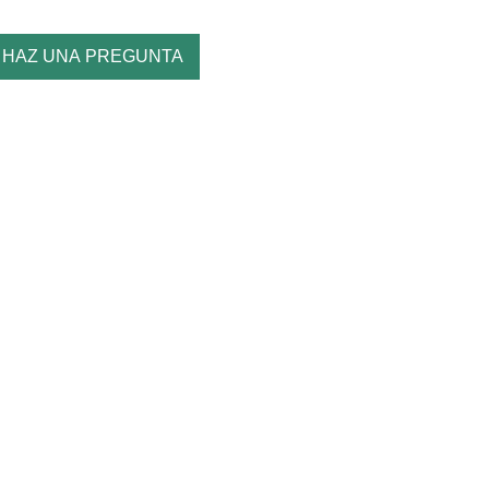
HAZ UNA PREGUNTA
e
ducto
ne
tiples