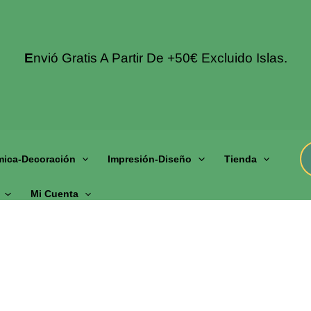
E
Nvió Gratis A Partir De +50€ Excluido Islas.
mica-Decoración
Impresión-Diseño
Tienda
Mi Cuenta