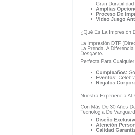
Gran Durabilidad
Amplias Opcione
Proceso De Impr
Video Juego An
¿Qué Es La Impresión DT
La Impresión DTF (Dire
La Prenda. A Diferencia
Desgaste.
Perfecta Para Cualquie
Cumpleaños:
So
Eventos:
Celebra
Regalos Corpora
Nuestra Experiencia Al 
Con Más De 30 Años De 
Tecnología De Vanguard
Diseño Exclusiv
Atención Person
Calidad Garanti