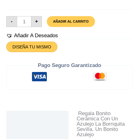
Azulejo
-
+
AÑADIR AL CARRITO
La
Borriquita
Cantidad
Añadir A Deseados
DISEÑA TU MISMO
Pago Seguro Garantizado
Regala Bonito
Descripción
Cerámica Con Un
Azulejo La Borriquita
Información Adicional
Sevilla. Un Bonito
Azulejo
Valoraciones (0)