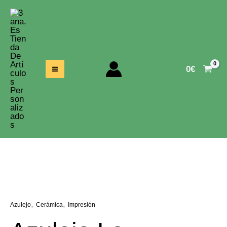
Ir
Al
Contenido
0
€
,
,
Azulejo
Cerámica
Impresión