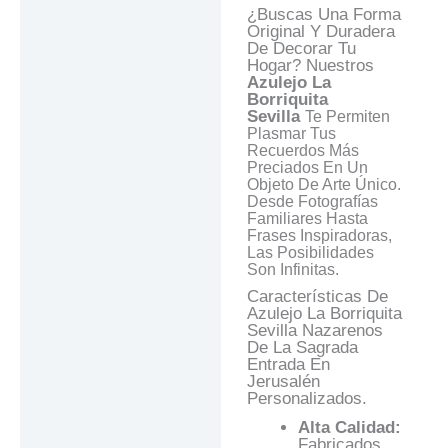
¿Buscas Una Forma
Preguntas Y
Original Y Duradera
Respuestas
De Decorar Tu
Hogar? Nuestros
Azulejo La
Borriquita
Sevilla
Te Permiten
Plasmar Tus
Recuerdos Más
Preciados En Un
Objeto De Arte Único.
Desde Fotografías
Familiares Hasta
Frases Inspiradoras,
Las Posibilidades
Son Infinitas.
Características De
Azulejo La Borriquita
Sevilla Nazarenos
De La Sagrada
Entrada En
Jerusalén
Personalizados.
Alta Calidad:
Fabricados