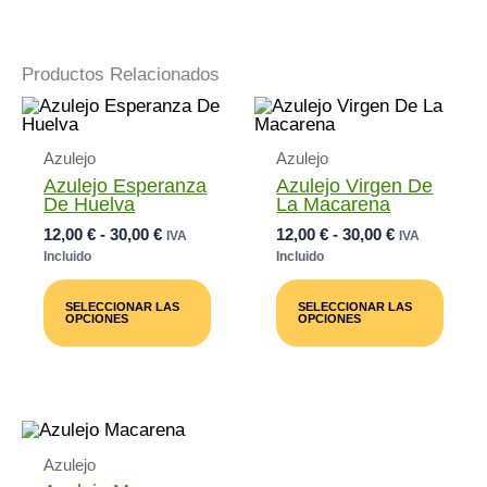
Productos Relacionados
Azulejo
Azulejo
Azulejo Esperanza
Azulejo Virgen De
De Huelva
La Macarena
Rango
Rango
12,00
€
-
30,00
€
12,00
€
-
30,00
€
IVA
IVA
De
De
Incluido
Incluido
Precios:
Precios:
Este
Este
Desde
Desde
Producto
Prod
SELECCIONAR LAS
SELECCIONAR LAS
12,00 €
12,00 €
Tiene
Tiene
OPCIONES
OPCIONES
Múltiples
Múlti
Hasta
Hasta
Variantes.
Varia
30,00 €
30,00 €
Las
Las
Opciones
Opci
Se
Se
Pueden
Pued
Elegir
Elegi
Azulejo
En
En
La
La