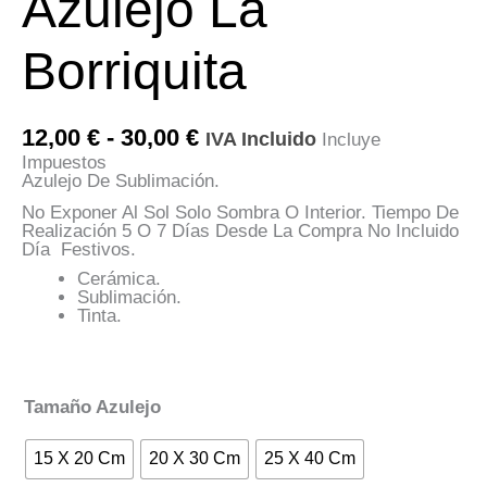
Azulejo La
Borriquita
Rango
12,00
€
-
30,00
€
IVA Incluido
Incluye
De
Impuestos
Precios:
Azulejo De Sublimación.
Desde
12,00 €
No Exponer Al Sol Solo Sombra O Interior. Tiempo De
Hasta
Realización 5 O 7 Días Desde La Compra No Incluido
30,00 €
Día Festivos.
Cerámica.
Sublimación.
Tinta.
Tamaño Azulejo
15 X 20 Cm
20 X 30 Cm
25 X 40 Cm