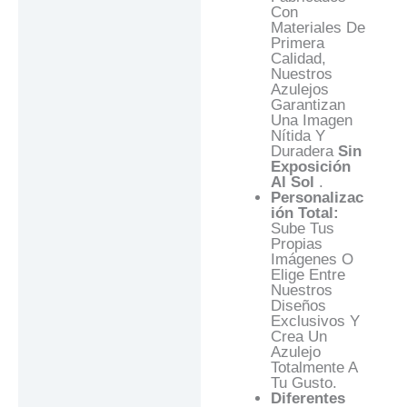
Con
Materiales De
Primera
Calidad,
Nuestros
Azulejos
Garantizan
Una Imagen
Nítida Y
Duradera
Sin
Exposición
Al Sol
.
Personalizac
Ión Total:
Sube Tus
Propias
Imágenes O
Elige Entre
Nuestros
Diseños
Exclusivos Y
Crea Un
Azulejo
Totalmente A
Tu Gusto.
Diferentes