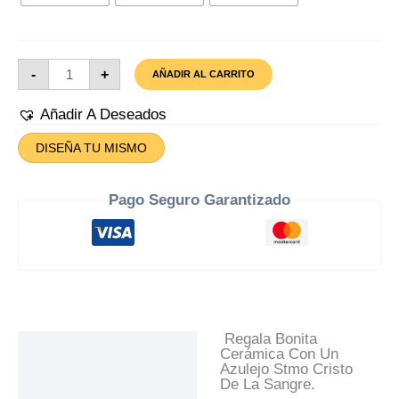
Azulejo
-
+
AÑADIR AL CARRITO
Stmo
Cristo
De
Añadir A Deseados
La
Sangre
DISEÑA TU MISMO
Cantidad
Pago Seguro Garantizado
Regala Bonita
Descripción
Cerámica Con Un
Azulejo Stmo Cristo
Información Adicional
De La Sangre.