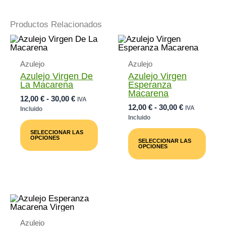
Productos Relacionados
Azulejo
Azulejo
Azulejo Virgen De
Azulejo Virgen
La Macarena
Esperanza
Macarena
Rango
12,00
€
-
30,00
€
IVA
Rango
12,00
€
-
30,00
€
De
IVA
Incluido
De
Precios:
Incluido
Este
Precios:
Desde
Producto
Este
SELECCIONAR LAS
Desde
12,00 €
Tiene
Prod
OPCIONES
SELECCIONAR LAS
12,00 €
Múltiples
Tiene
Hasta
OPCIONES
Variantes.
Múlti
Hasta
30,00 €
Las
Varia
30,00 €
Opciones
Las
Se
Opci
Pueden
Se
Elegir
Pued
En
Elegi
La
En
Azulejo
Página
La