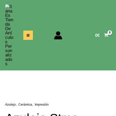
Ir
Al
Contenido
0
€
,
,
Azulejo
Cerámica
Impresión