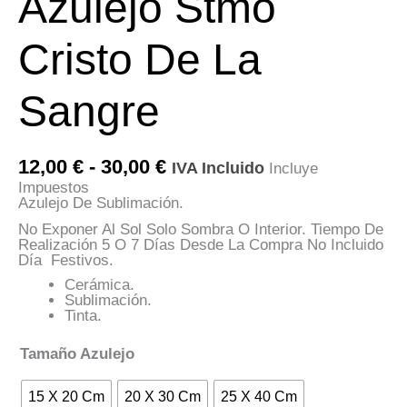
Azulejo Stmo
Cristo De La
Sangre
Rango
12,00
€
-
30,00
€
IVA Incluido
Incluye
De
Impuestos
Precios:
Azulejo De Sublimación.
Desde
12,00 €
No Exponer Al Sol Solo Sombra O Interior. Tiempo De
Hasta
Realización 5 O 7 Días Desde La Compra No Incluido
30,00 €
Día Festivos.
Cerámica.
Sublimación.
Tinta.
Tamaño Azulejo
15 X 20 Cm
20 X 30 Cm
25 X 40 Cm