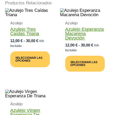
Productos Relacionados
Azulejo
Azulejo
Azulejo Tres
Azulejo Esperanza
Caídas Triana
Macarena
Devoción
Rango
12,00
€
-
30,00
€
IVA
Rango
12,00
€
-
30,00
€
De
IVA
Incluido
De
Precios:
Incluido
Este
Precios:
Desde
Producto
Este
SELECCIONAR LAS
Desde
12,00 €
Tiene
Prod
OPCIONES
SELECCIONAR LAS
12,00 €
Múltiples
Tiene
Hasta
OPCIONES
Variantes.
Múlti
Hasta
30,00 €
Las
Varia
30,00 €
Opciones
Las
Se
Opci
Pueden
Se
Elegir
Pued
En
Elegi
La
En
Azulejo
Página
La
De
Pági
Azulejo Virgen
Producto
De
Esperanza De