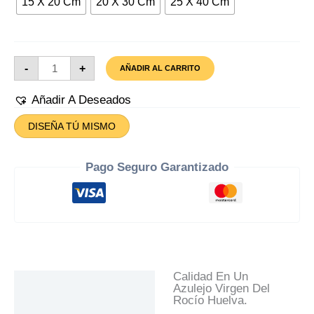
15 X 20 Cm
20 X 30 Cm
25 X 40 Cm
Azulejo
-
+
AÑADIR AL CARRITO
Virgen
Del
Rocío
Añadir A Deseados
Cantidad
DISEÑA TÚ MISMO
Pago Seguro Garantizado
Calidad En Un
Descripción
Azulejo Virgen Del
Rocío Huelva.
Información Adicional