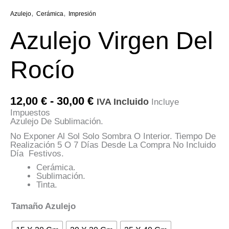
,
,
Azulejo
Cerámica
Impresión
Azulejo Virgen Del
Rocío
Rango
12,00
€
-
30,00
€
IVA Incluido
Incluye
De
Impuestos
Precios:
Azulejo De Sublimación.
Desde
12,00 €
No Exponer Al Sol Solo Sombra O Interior. Tiempo De
Hasta
Realización 5 O 7 Días Desde La Compra No Incluido
30,00 €
Día Festivos.
Cerámica.
Sublimación.
Tinta.
Tamaño Azulejo