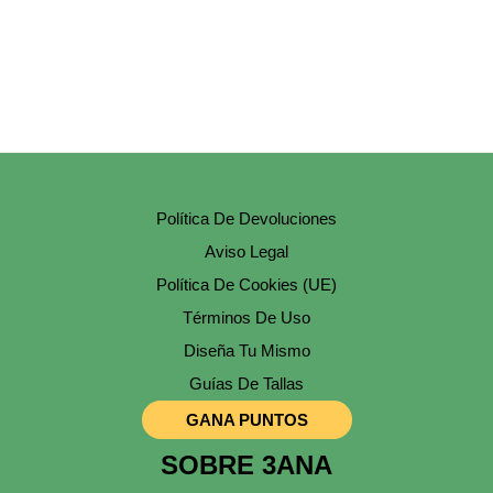
La
Página
De
Producto
Política De Devoluciones
Aviso Legal
Política De Cookies (UE)
Términos De Uso
Diseña Tu Mismo
Guías De Tallas
GANA PUNTOS
SOBRE 3ANA