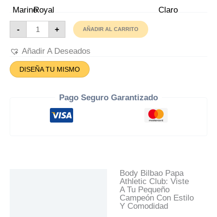
Body
-
+
AÑADIR AL CARRITO
Bilbao
Papa
Cantidad
Añadir A Deseados
DISEÑA TU MISMO
Pago Seguro Garantizado
Body Bilbao Papa
Descripción
Athletic Club: Viste
A Tu Pequeño
Información Adicional
Campeón Con Estilo
Y Comodidad
Valoraciones (0)