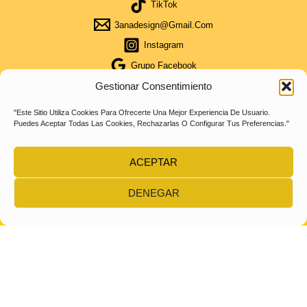
TikTok
3anadesign@gmail.com
Instagram
Grupo Facebook
Telegram
Gestionar Consentimiento
"Este Sitio Utiliza Cookies Para Ofrecerte Una Mejor Experiencia De Usuario.
Puedes Aceptar Todas Las Cookies, Rechazarlas O Configurar Tus Preferencias."
3ana Marca Deportiva
ACEPTAR
Copyright © 3ana.es | Powered By 3ana.es
DENEGAR
⏱️
14:53
Faltan
35,00
€
Para El Cupón
PRODUCTO10
Obtén Cupón Del 5% Por La Compra De 35€ De Compra
Escribiendo ( Producto10 ) Envio Gratis A Partir De 50€
Solo España
CUPÓN COPIA