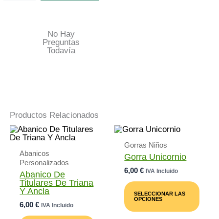
No Hay
Preguntas
Todavía
Productos Relacionados
Gorras Niños
Abanicos
Gorra Unicornio
Personalizados
6,00
€
IVA Incluido
Abanico De
Este
Titulares De Triana
Prod
Y Ancla
SELECCIONAR LAS
Tiene
OPCIONES
6,00
€
IVA Incluido
Múlti
Varia
Este