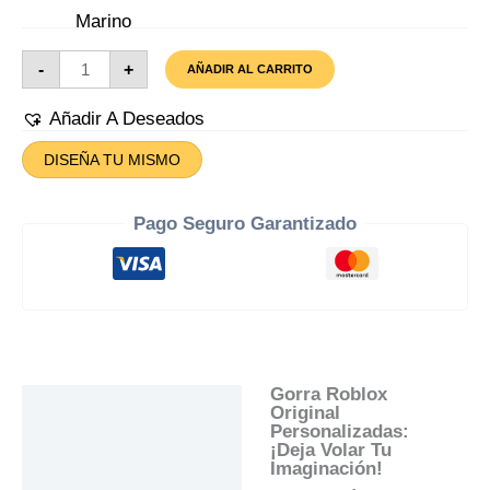
Gorra
-
+
AÑADIR AL CARRITO
Roblox
Original
Cantidad
Añadir A Deseados
DISEÑA TU MISMO
Pago Seguro Garantizado
Gorra Roblox
Descripción
Original
Personalizadas:
Información Adicional
¡Deja Volar Tu
Imaginación!
Valoraciones (0)