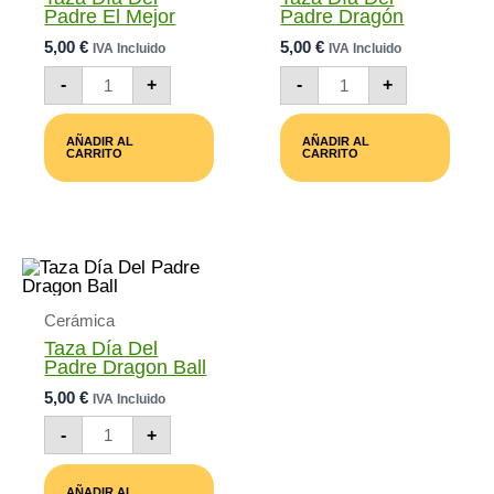
Padre El Mejor
Padre Dragón
5,00
€
5,00
€
IVA Incluido
IVA Incluido
Taza
Taza
-
+
-
+
Día
Día
Del
Del
Padre
Padre
AÑADIR AL
AÑADIR AL
El
Dragón
CARRITO
CARRITO
Mejor
Cantidad
Cantidad
Cerámica
Taza Día Del
Padre Dragon Ball
5,00
€
IVA Incluido
Taza
-
+
Día
Del
Padre
AÑADIR AL