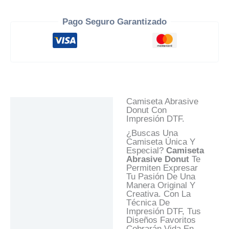
Pago Seguro Garantizado
Camiseta Abrasive
Descripción
Donut Con
Impresión DTF.
Información Adicional
¿Buscas Una
Valoraciones (0)
Camiseta Única Y
Especial?
Camiseta
Preguntas Y
Abrasive Donut
Te
Respuestas
Permiten Expresar
Tu Pasión De Una
Manera Original Y
Creativa. Con La
Técnica De
Impresión DTF, Tus
Diseños Favoritos
Cobrarán Vida En