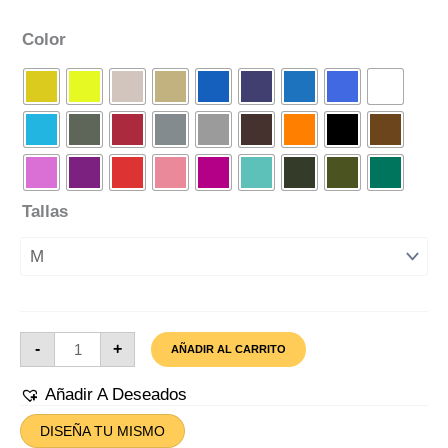
Color
Tallas
Camiseta
-
+
AÑADIR AL CARRITO
Abrasive
Donut
Cantidad
Añadir A Deseados
DISEÑA TU MISMO