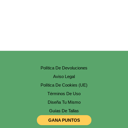
Pueden
Elegir
En
La
Página
De
Producto
Política De Devoluciones
Aviso Legal
Política De Cookies (UE)
Términos De Uso
Diseña Tu Mismo
Guías De Tallas
GANA PUNTOS