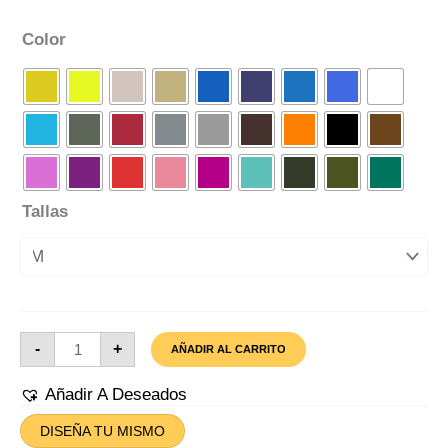
Color
Tallas
Camiseta
-
+
AÑADIR AL CARRITO
Abrasive
Nube
Cantidad
Añadir A Deseados
DISEÑA TU MISMO