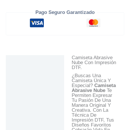
Pago Seguro Garantizado
Camiseta Abrasive
Descripción
Nube Con Impresión
DTF.
Información Adicional
¿Buscas Una
Valoraciones (0)
Camiseta Única Y
Especial?
Camiseta
Preguntas Y
Abrasive Nube
Te
Respuestas
Permiten Expresar
Tu Pasión De Una
Manera Original Y
Creativa. Con La
Técnica De
Impresión DTF, Tus
Diseños Favoritos
Cobrarán Vida En