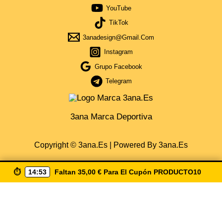
YouTube
TikTok
3anadesign@gmail.com
Instagram
Grupo Facebook
Telegram
3ana Marca Deportiva
Copyright © 3ana.es | Powered By 3ana.es
⏱️
14:52
Faltan
35,00
€
Para El Cupón
PRODUCTO10
Obtén Cupón Del 5% Por La Compra De 35€ De Compra
Escribiendo ( Producto10 ) Envio Gratis A Partir De 50€
Solo España
CUPÓN COPIA