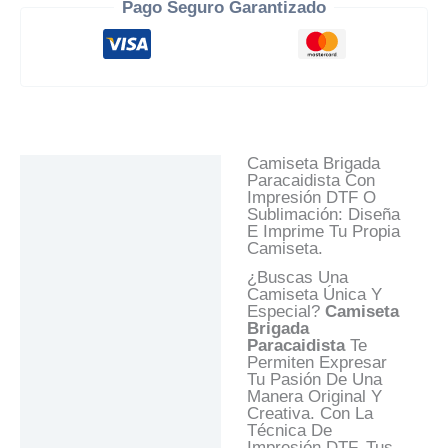
Pago Seguro Garantizado
Camiseta Brigada
Descripción
Paracaidista Con
Impresión DTF O
Información Adicional
Sublimación: Diseña
E Imprime Tu Propia
Valoraciones (0)
Camiseta.
Preguntas Y
¿Buscas Una
Respuestas
Camiseta Única Y
Especial?
Camiseta
Brigada
Paracaidista
Te
Permiten Expresar
Tu Pasión De Una
Manera Original Y
Creativa. Con La
Técnica De
Impresión DTF, Tus