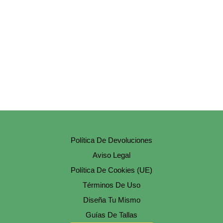
Opciones
Se
Pueden
Elegir
En
La
Página
De
Producto
Política De Devoluciones
Aviso Legal
Política De Cookies (UE)
Términos De Uso
Diseña Tu Mismo
Guías De Tallas