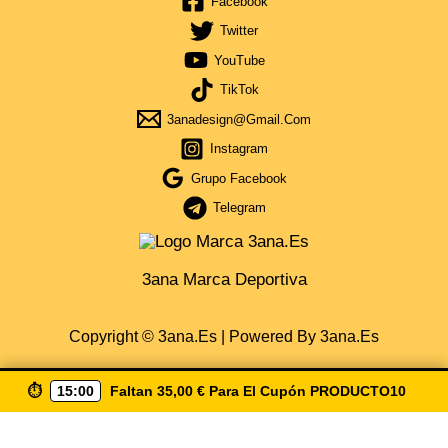
Facebook
Twitter
YouTube
TikTok
3anadesign@gmail.com
Instagram
Grupo Facebook
Telegram
3ana Marca Deportiva
Copyright © 3ana.es | Powered By 3ana.es
⏱️
15:00
Faltan
35,00
€
Para El Cupón
PRODUCTO10
Obtén Cupón Del 5% Por La Compra De 35€ De Compra
Escribiendo ( Producto10 ) Envio Gratis A Partir De 50€