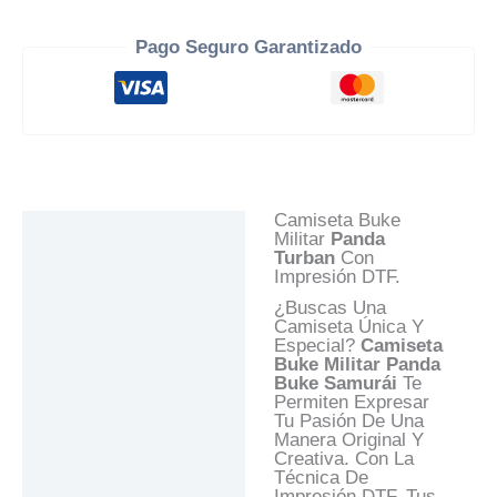
Pago Seguro Garantizado
Camiseta Buke
Descripción
Militar
Panda
Turban
Con
Información Adicional
Impresión DTF.
Valoraciones (0)
¿Buscas Una
Camiseta Única Y
Preguntas Y
Especial?
Camiseta
Respuestas
Buke Militar
Panda
Buke
Samurái
Te
Permiten Expresar
Tu Pasión De Una
Manera Original Y
Creativa. Con La
Técnica De
Impresión DTF, Tus