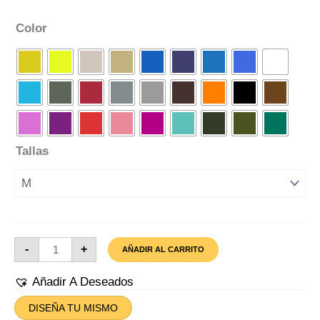
Color
Tallas
Camiseta
-
+
AÑADIR AL CARRITO
Buke
Militar
Cantidad
Añadir A Deseados
DISEÑA TU MISMO