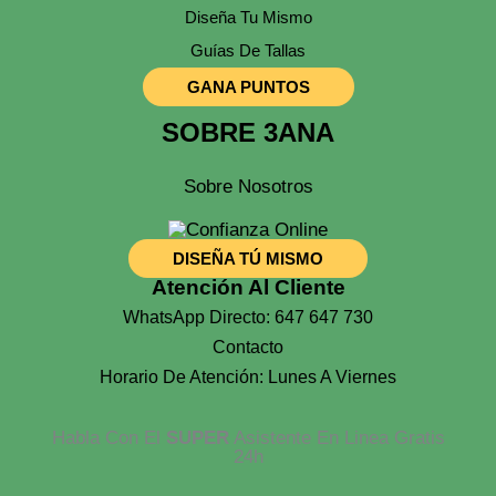
Diseña Tu Mismo
Guías De Tallas
GANA PUNTOS
SOBRE 3ANA
Sobre Nosotros
DISEÑA TÚ MISMO
Atención Al Cliente
WhatsApp Directo: 647 647 730
Contacto
Horario De Atención: Lunes A Viernes
Habla Con El
SUPER
Asistente En Linea Gratis
24h