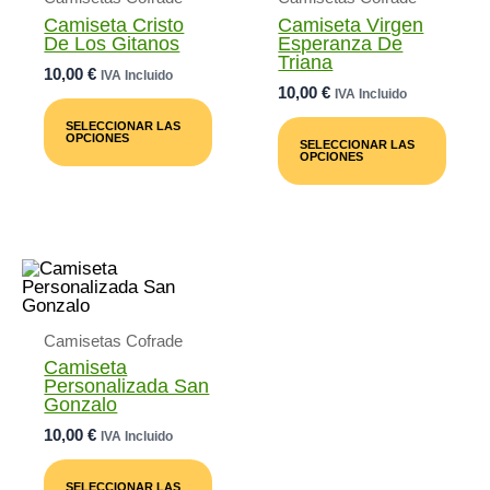
Camiseta Cristo
Camiseta Virgen
De Los Gitanos
Esperanza De
Triana
10,00
€
IVA Incluido
10,00
€
IVA Incluido
Este
Producto
Este
SELECCIONAR LAS
Tiene
Prod
OPCIONES
SELECCIONAR LAS
Múltiples
Tiene
OPCIONES
Variantes.
Múlti
Las
Varia
Opciones
Las
Se
Opci
Pueden
Se
Elegir
Pued
En
Elegi
La
En
Página
La
Camisetas Cofrade
De
Pági
Producto
De
Camiseta
Prod
Personalizada San
Gonzalo
10,00
€
IVA Incluido
Este
Producto
SELECCIONAR LAS