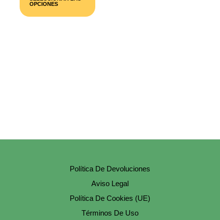
Tiene
OPCIONES
Múltiples
Variantes.
Las
Opciones
Se
Pueden
Elegir
En
La
Página
De
Producto
Política De Devoluciones
Aviso Legal
Política De Cookies (UE)
Términos De Uso