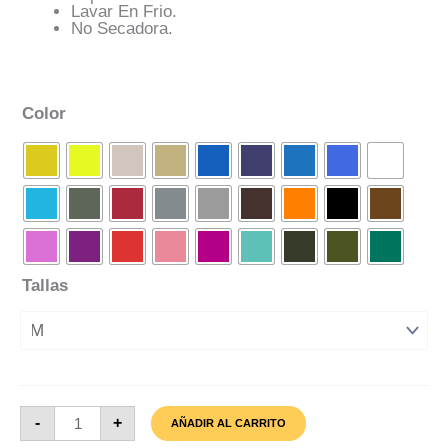
Lavar En Frio.
No Secadora.
Color
Tallas
Camiseta
-
+
AÑADIR AL CARRITO
Calavera
Flores