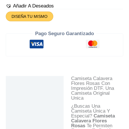
Rosas
Añadir A Deseados
Cantidad
DISEÑA TU MISMO
Pago Seguro Garantizado
Camiseta Calavera
Descripción
Flores Rosas Con
Impresión DTF. Una
Información Adicional
Camiseta Original
Unica
Valoraciones (0)
¿Buscas Una
Preguntas Y
Camiseta Única Y
Respuestas
Especial?
Camiseta
Calavera Flores
Rosas
Te Permiten