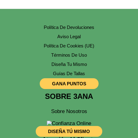
Pueden
Elegir
En
La
Página
Política De Devoluciones
De
Producto
Aviso Legal
Política De Cookies (UE)
Términos De Uso
Diseña Tu Mismo
Guías De Tallas
GANA PUNTOS
SOBRE 3ANA
Sobre Nosotros
DISEÑA TÚ MISMO