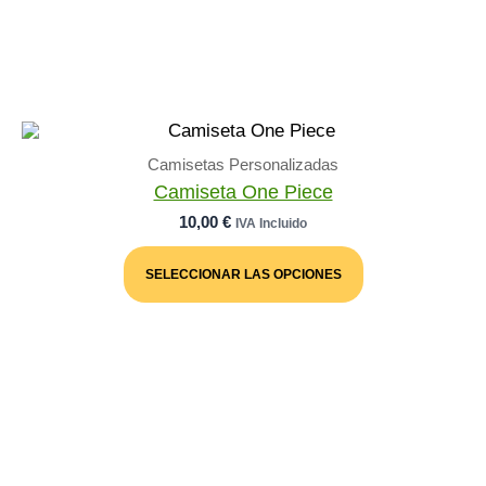
Camisetas Personalizadas
Camiseta One Piece
10,00
€
IVA Incluido
Este
Producto
SELECCIONAR LAS OPCIONES
Tiene
Múltiples
Variantes.
Las
Opciones
Se
Pueden
Elegir
En
La
Página