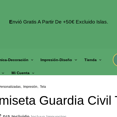
E
Nvió Gratis A Partir De +50€ Excluido Islas.
mica-Decoración
Impresión-Diseño
Tienda
Mi Cuenta
,
,
Personalizadas
Impresión
Tela
iseta Guardia Civil 
€
IVA Incluido
Incluye Impuestos