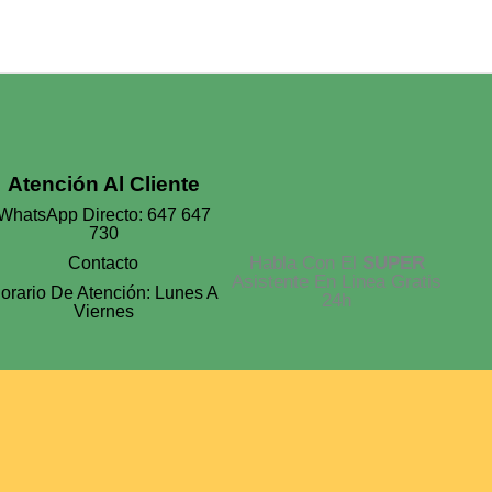
Atención Al Cliente
WhatsApp Directo: 647 647
730
Habla Con El
SUPER
Contacto
Asistente En Linea Gratis
orario De Atención: Lunes A
24h
Viernes