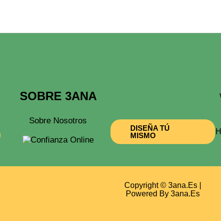
De
Producto
SOBRE 3ANA
Sobre Nosotros
DISEÑA TÚ
H
MISMO
Copyright © 3ana.es |
Powered By 3ana.es