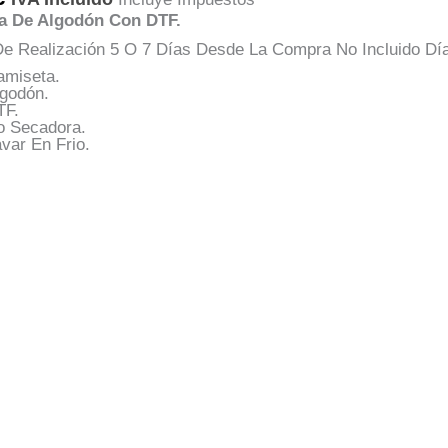
a De Algodón Con DTF.
e Realización 5 O 7 Días Desde La Compra No Incluido Dí
amiseta.
lgodón.
TF.
o Secadora.
var En Frio.