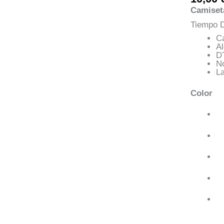
Camiset
Tiempo D
C
A
D
N
La
Color