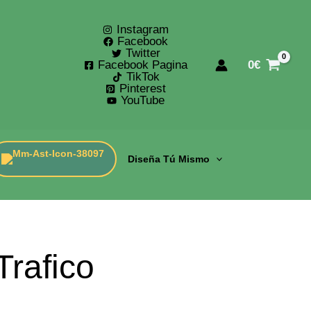
Instagram
Facebook
Twitter
Facebook Pagina
0
€
TikTok
Pinterest
YouTube
Diseña Tú Mismo
Trafico