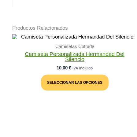
Productos Relacionados
Camisetas Cofrade
Camiseta Personalizada Hermandad Del
Silencio
10,00
€
IVA Incluido
Este
Producto
SELECCIONAR LAS OPCIONES
Tiene
Múltiples
Variantes.
Las
Opciones
Se
Pueden
Elegir
En
La