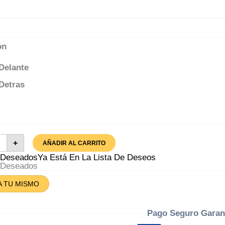
ón
Delante
Detras
iseta
+
AÑADIR AL CARRITO
rdia
l
A Deseados
Ya Está En La Lista De Deseos
ico
A Deseados
tidad
A TU MISMO
Pago Seguro Garan