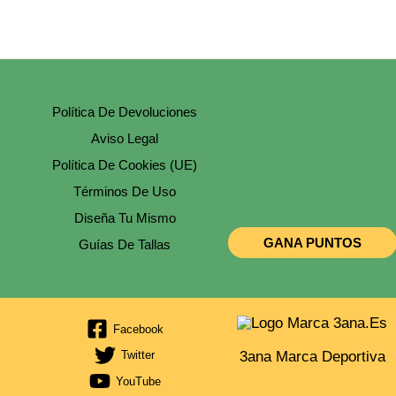
Página
De
Producto
Política De Devoluciones
Aviso Legal
Política De Cookies (UE)
Términos De Uso
Diseña Tu Mismo
GANA PUNTOS
Guías De Tallas
Facebook
3ana Marca Deportiva
Twitter
YouTube