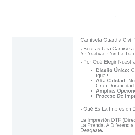
Camiseta Guardia Civil 
Descripción
¿Buscas Una Camiseta 
Información Adicional
Y Creativa. Con La Téc
¿Por Qué Elegir Nuestra
Valoraciones (0)
Diseño Único:
Cr
Preguntas Y
Igual!
Respuestas
Alta Calidad:
Nue
Gran Durabilidad
Amplias Opcione
Proceso De Impr
¿Qué Es La Impresión 
La Impresión DTF (Dire
La Prenda. A Diferencia
Desgaste.