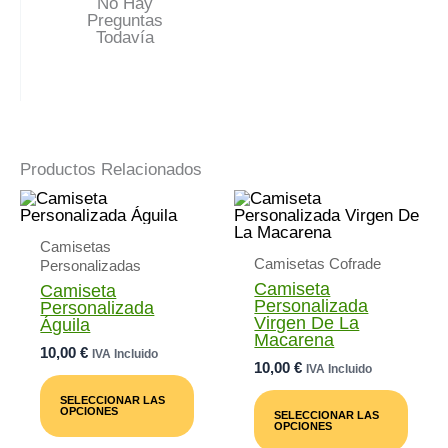
No Hay
Preguntas
Todavía
Productos Relacionados
Camisetas
Camisetas Cofrade
Personalizadas
Camiseta
Camiseta
Personalizada
Personalizada
Virgen De La
Águila
Macarena
10,00
€
IVA Incluido
10,00
€
IVA Incluido
Este
Este
Producto
SELECCIONAR LAS
Prod
Tiene
OPCIONES
SELECCIONAR LAS
Tiene
Múltiples
OPCIONES
Múlti
Variantes.