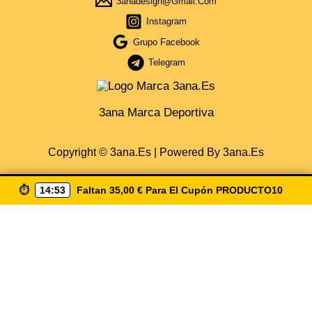
3anadesign@gmail.com
Instagram
Grupo Facebook
Telegram
3ana Marca Deportiva
Copyright © 3ana.es | Powered By 3ana.es
⏱️
14:52
Faltan
35,00
€
Para El Cupón
PRODUCTO10
Obtén Cupón Del 5% Por La Compra De 35€ De Compra
Escribiendo ( Producto10 ) Envio Gratis A Partir De 50€
Solo España
CUPÓN COPIA
×