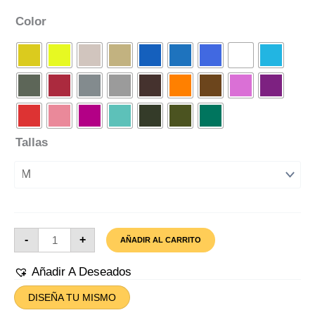
Color
Tallas
Camiseta
-
+
AÑADIR AL CARRITO
Puma
Pelos
Divertida
Añadir A Deseados
Cantidad
DISEÑA TU MISMO