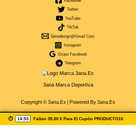
Facebook
Twitter
YouTube
TikTok
3anadesign@gmail.com
Instagram
Grupo Facebook
Telegram
3ana Marca Deportiva
Copyright © 3ana.es | Powered By 3ana.es
⏱️
14:52
Faltan
35,00
€
Para El Cupón
PRODUCTO10
Obtén Cupón Del 5% Por La Compra De 35€ De Compra
Escribiendo ( Producto10 ) Envio Gratis A Partir De 50€