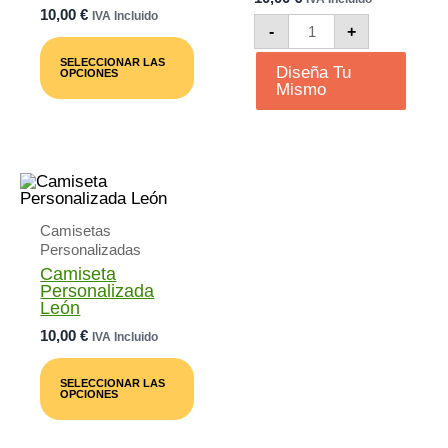
10,00
€
IVA Incluido
Camiseta
-
+
Este
Personalizada
Producto
Cantidad
SELECCIONAR LAS
Tiene
Diseña Tu
OPCIONES
Múltiples
Mismo
Variantes.
Las
Opciones
Se
Pueden
Elegir
En
La
Camisetas
Página
Personalizadas
De
Camiseta
Producto
Personalizada
León
10,00
€
IVA Incluido
Este
Producto
SELECCIONAR LAS
Tiene
OPCIONES
Múltiples
Variantes.
Las