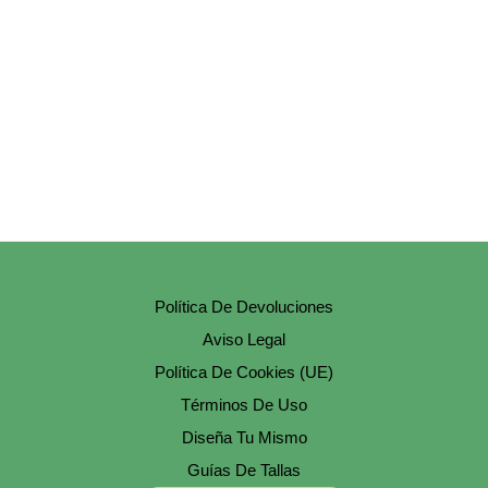
Opciones
Se
Pueden
Elegir
En
La
Página
De
Producto
Política De Devoluciones
Aviso Legal
Política De Cookies (UE)
Términos De Uso
Diseña Tu Mismo
Guías De Tallas