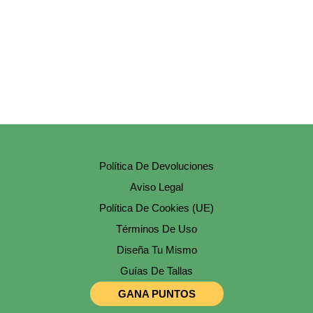
Pueden
Elegir
En
La
Página
De
Producto
Política De Devoluciones
Aviso Legal
Política De Cookies (UE)
Términos De Uso
Diseña Tu Mismo
Guías De Tallas
GANA PUNTOS