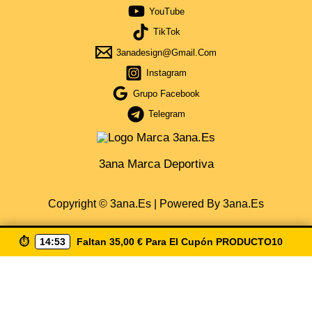
YouTube
TikTok
3anadesign@gmail.com
Instagram
Grupo Facebook
Telegram
3ana Marca Deportiva
Copyright © 3ana.es | Powered By 3ana.es
⏱️
14:52
Faltan
35,00
€
Para El Cupón
PRODUCTO10
Obtén Cupón Del 5% Por La Compra De 35€ De Compra
Escribiendo ( Producto10 ) Envio Gratis A Partir De 50€
Solo España
CUPÓN COPIA