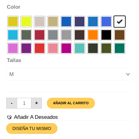
Color
Tallas
Camiseta
-
+
AÑADIR AL CARRITO
Rey
León
Cantidad
Añadir A Deseados
DISEÑA TU MISMO