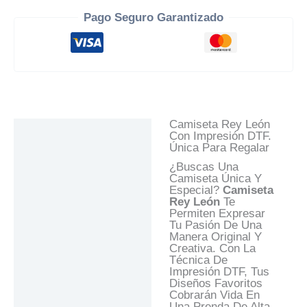
Pago Seguro Garantizado
Camiseta Rey León
Descripción
Con Impresión DTF.
Única Para Regalar
Información Adicional
¿Buscas Una
Valoraciones (0)
Camiseta Única Y
Especial?
Camiseta
Preguntas Y
Rey León
Te
Respuestas
Permiten Expresar
Tu Pasión De Una
Manera Original Y
Creativa. Con La
Técnica De
Impresión DTF, Tus
Diseños Favoritos
Cobrarán Vida En
Una Prenda De Alta