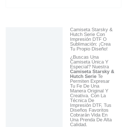
Camiseta Starsky &
Descripción
Hutch Serie Con
Impresión DTF O
Información Adicional
Sublimación: ¡Crea
Tu Propio Diseño!
Valoraciones (0)
¿Buscas Una
Preguntas Y
Camiseta Única Y
Respuestas
Especial? Nuestra
Camiseta Starsky &
Hutch Serie
Te
Permiten Expresar
Tu Fe De Una
Manera Original Y
Creativa. Con La
Técnica De
Impresión DTF, Tus
Diseños Favoritos
Cobrarán Vida En
Una Prenda De Alta
Calidad.