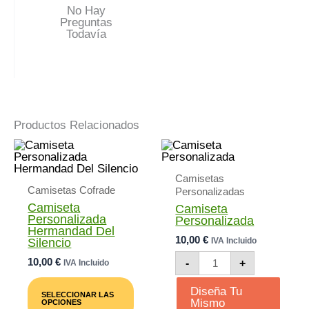
No Hay
Preguntas
Todavía
Productos Relacionados
Camisetas
Camisetas Cofrade
Personalizadas
Camiseta
Camiseta
Personalizada
Personalizada
Hermandad Del
10,00
€
Silencio
IVA Incluido
Camiseta
10,00
€
-
+
IVA Incluido
Personalizada
Este
Cantidad
Producto
Diseña Tu
SELECCIONAR LAS
Tiene
Mismo
OPCIONES