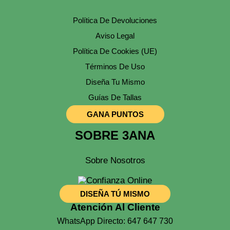
La
Página
Política De Devoluciones
De
Producto
Aviso Legal
Política De Cookies (UE)
Términos De Uso
Diseña Tu Mismo
Guías De Tallas
GANA PUNTOS
SOBRE 3ANA
Sobre Nosotros
DISEÑA TÚ MISMO
Atención Al Cliente
WhatsApp Directo: 647 647 730