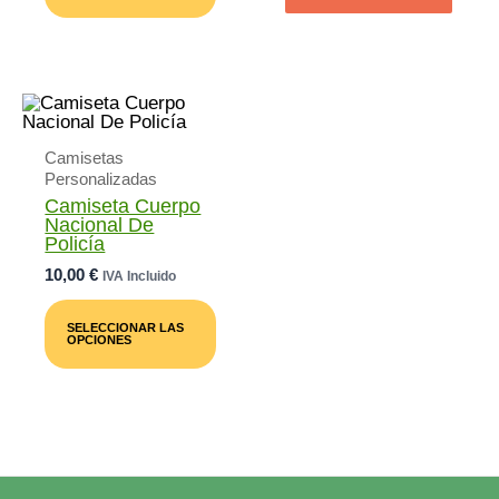
Múltiples
Variantes.
Las
Opciones
Se
Pueden
Elegir
En
Camisetas
La
Página
Personalizadas
De
Camiseta Cuerpo
Producto
Nacional De
Policía
10,00
€
IVA Incluido
Este
Producto
SELECCIONAR LAS
Tiene
OPCIONES
Múltiples
Variantes.
Las
Opciones
Se
Pueden
Elegir
En