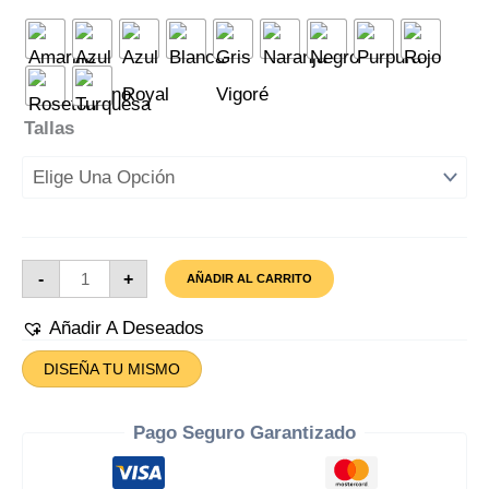
Tallas
Camiseta
-
+
AÑADIR AL CARRITO
Starsky
&
Hutch
Añadir A Deseados
Serie
Cantidad
DISEÑA TU MISMO
Pago Seguro Garantizado