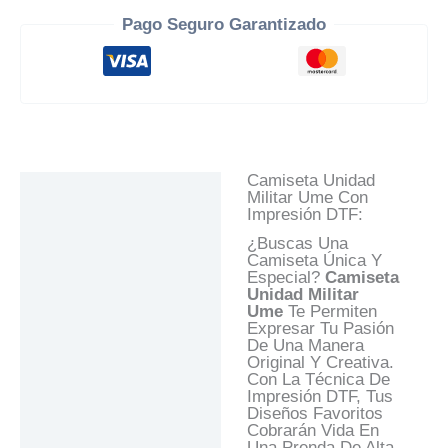
Pago Seguro Garantizado
Camiseta Unidad
Descripción
Militar Ume Con
Impresión DTF:
Información Adicional
¿Buscas Una
Valoraciones (0)
Camiseta Única Y
Especial?
Camiseta
Preguntas Y
Unidad Militar
Respuestas
Ume
Te Permiten
Expresar Tu Pasión
De Una Manera
Original Y Creativa.
Con La Técnica De
Impresión DTF, Tus
Diseños Favoritos
Cobrarán Vida En
Una Prenda De Alta