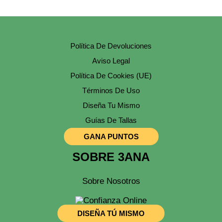
Pueden
Elegir
En
La
Página
Política De Devoluciones
De
Producto
Aviso Legal
Política De Cookies (UE)
Términos De Uso
Diseña Tu Mismo
Guías De Tallas
GANA PUNTOS
SOBRE 3ANA
Sobre Nosotros
DISEÑA TÚ MISMO