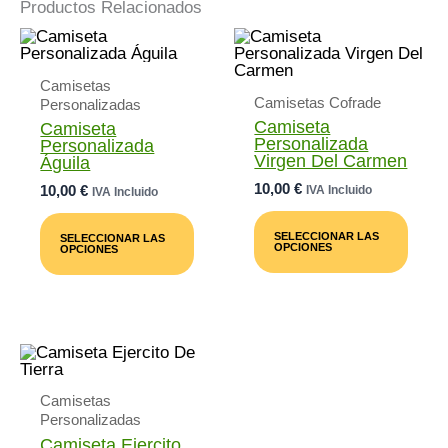
Productos Relacionados
Camisetas
Camisetas Cofrade
Personalizadas
Camiseta
Camiseta
Personalizada
Personalizada
Virgen Del Carmen
Águila
10,00
€
10,00
€
IVA Incluido
IVA Incluido
Este
Este
Prod
Producto
SELECCIONAR LAS
SELECCIONAR LAS
Tiene
Tiene
OPCIONES
OPCIONES
Múlti
Múltiples
Varia
Variantes.
Las
Las
Opci
Opciones
Se
Se
Pued
Pueden
Elegi
Elegir
En
En
La
Camisetas
La
Pági
Página
Personalizadas
De
De
Camiseta Ejercito