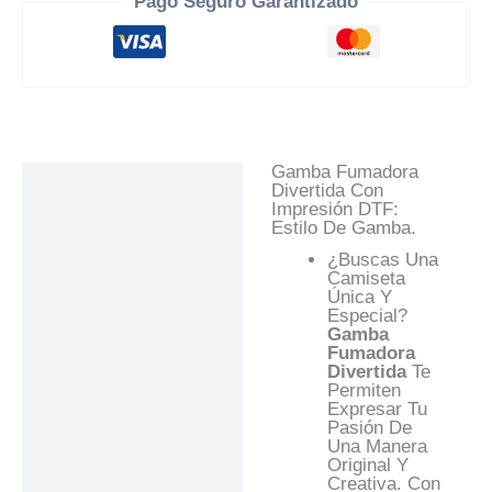
Pago Seguro Garantizado
Gamba Fumadora
Descripción
Divertida Con
Impresión DTF:
Información Adicional
Estilo De Gamba.
Valoraciones (0)
¿Buscas Una
Camiseta
Preguntas Y
Única Y
Respuestas
Especial?
Gamba
Fumadora
Divertida
Te
Permiten
Expresar Tu
Pasión De
Una Manera
Original Y
Creativa. Con