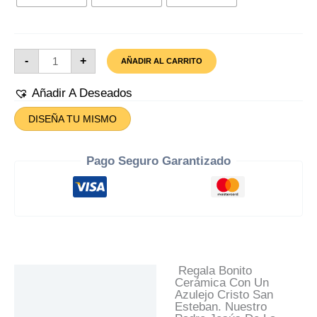
Azulejo
-
+
AÑADIR AL CARRITO
Cristo
San
Esteban
Añadir A Deseados
Cantidad
DISEÑA TU MISMO
Pago Seguro Garantizado
Regala Bonito
Descripción
Cerámica Con Un
Azulejo Cristo San
Información Adicional
Esteban. Nuestro