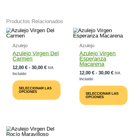
Productos Relacionados
Azulejo
Azulejo
Azulejo Virgen Del
Azulejo Virgen
Carmen
Esperanza
Macarena
Rango
12,00
€
-
30,00
€
IVA
Rango
12,00
€
-
30,00
€
De
IVA
Incluido
De
Precios:
Incluido
Este
Precios:
Desde
Producto
Este
SELECCIONAR LAS
Desde
12,00 €
Tiene
Prod
OPCIONES
SELECCIONAR LAS
12,00 €
Múltiples
Tiene
Hasta
OPCIONES
Variantes.
Múlti
Hasta
30,00 €
Las
Varia
30,00 €
Opciones
Las
Se
Opci
Pueden
Se
Elegir
Pued
En
Elegi
La
En