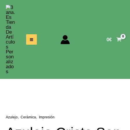
Ir
Al
Contenido
0
€
,
,
Azulejo
Cerámica
Impresión