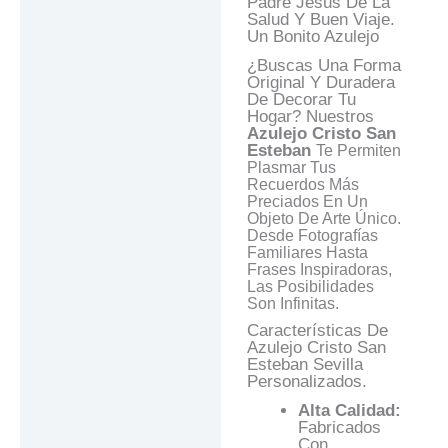
Padre Jesús De La
Valoraciones (0)
Salud Y Buen Viaje.
Un Bonito Azulejo
Preguntas Y
Respuestas
¿Buscas Una Forma
Original Y Duradera
De Decorar Tu
Hogar? Nuestros
Azulejo Cristo San
Esteban
Te Permiten
Plasmar Tus
Recuerdos Más
Preciados En Un
Objeto De Arte Único.
Desde Fotografías
Familiares Hasta
Frases Inspiradoras,
Las Posibilidades
Son Infinitas.
Características De
Azulejo Cristo San
Esteban Sevilla
Personalizados.
Alta Calidad:
Fabricados
Con