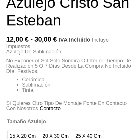
Azulejo Cristo San
Esteban
Rango
12,00
€
-
30,00
€
IVA Incluido
Incluye
De
Impuestos
Precios:
Azulejo De Sublimación.
Desde
12,00 €
No Exponer Al Sol Solo Sombra O Interior. Tiempo De
Hasta
Realización 5 O 7 Días Desde La Compra No Incluido
30,00 €
Día Festivos.
Cerámica.
Sublimación.
Tinta.
Si Quieres Otro Tipo De Montaje Ponte En Contacto
Con Nosotros
Contacto
Tamaño Azulejo
15 X 20 Cm
20 X 30 Cm
25 X 40 Cm