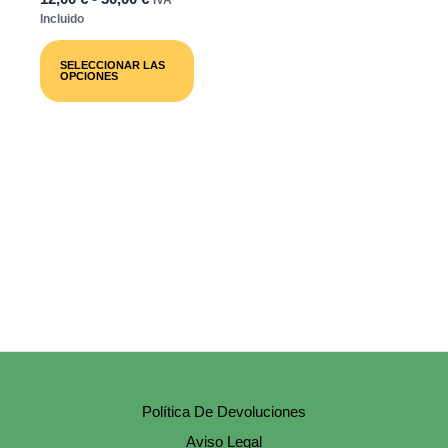
De
Incluido
Precios:
Este
Desde
Producto
SELECCIONAR LAS
12,00 €
Tiene
OPCIONES
Múltiples
Hasta
Variantes.
30,00 €
Las
Opciones
Se
Pueden
Elegir
En
La
Página
De
Producto
Política De Devoluciones
Aviso Legal