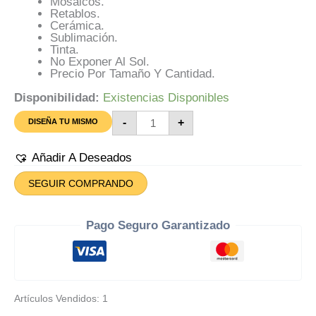
Mosaicos.
Retablos.
Cerámica.
Sublimación.
Tinta.
No Exponer Al Sol.
Precio Por Tamaño Y Cantidad.
Disponibilidad:
Existencias Disponibles
Azulejo
-
+
DISEÑA TU MISMO
Para
Diseñar
O
Añadir A Deseados
Personalizar
Cantidad
SEGUIR COMPRANDO
Pago Seguro Garantizado
Artículos Vendidos: 1