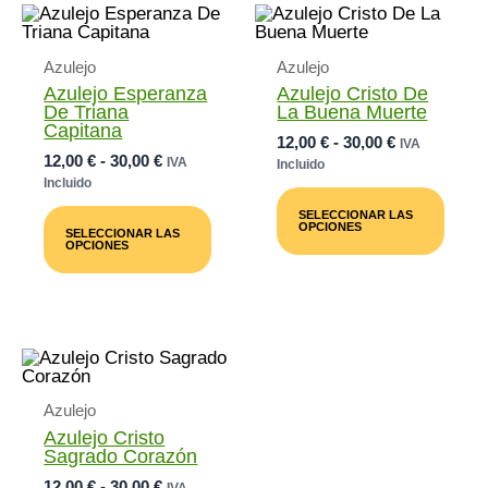
Azulejo
Azulejo
Azulejo Esperanza
Azulejo Cristo De
De Triana
La Buena Muerte
Capitana
Rango
12,00
€
-
30,00
€
IVA
Rango
12,00
€
-
30,00
€
De
IVA
Incluido
De
Precios:
Incluido
Este
Precios:
Desde
Este
Prod
SELECCIONAR LAS
Desde
12,00 €
Producto
Tiene
OPCIONES
SELECCIONAR LAS
12,00 €
Tiene
Múlti
Hasta
OPCIONES
Múltiples
Varia
Hasta
30,00 €
Variantes.
Las
30,00 €
Las
Opci
Opciones
Se
Se
Pued
Pueden
Elegi
Elegir
En
En
La
Azulejo
La
Pági
Página
De
Azulejo Cristo
De
Prod
Sagrado Corazón
Producto
Rango
12,00
€
-
30,00
€
IVA