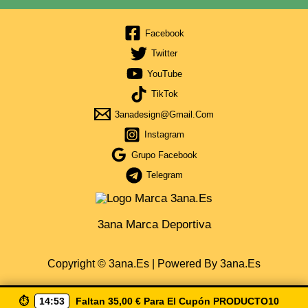
Facebook
Twitter
YouTube
TikTok
3anadesign@gmail.com
Instagram
Grupo Facebook
Telegram
3ana Marca Deportiva
Copyright © 3ana.es | Powered By 3ana.es
⏱️
14:52
Faltan
35,00
€
Para El Cupón
PRODUCTO10