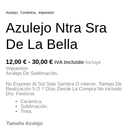
,
,
Azulejo
Cerámica
Impresión
Azulejo Ntra Sra
De La Bella
Rango
12,00
€
-
30,00
€
IVA Incluido
Incluye
De
Impuestos
Precios:
Azulejo De Sublimación.
Desde
12,00 €
No Exponer Al Sol Solo Sombra O Interior. Tiempo De
Hasta
Realización 5 O 7 Días Desde La Compra No Incluido
30,00 €
Día Festivos
Cerámica.
Sublimación.
Tinta.
Tamaño Azulejo