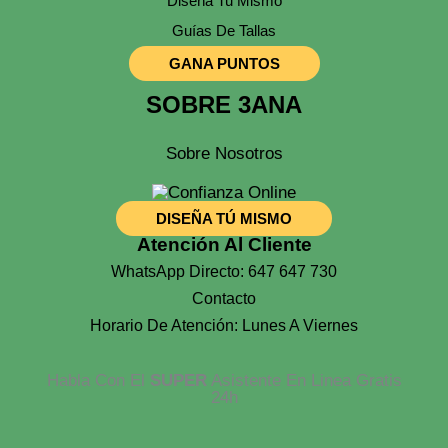
Diseña Tu Mismo
Guías De Tallas
GANA PUNTOS
SOBRE 3ANA
Sobre Nosotros
DISEÑA TÚ MISMO
Atención Al Cliente
WhatsApp Directo: 647 647 730
Contacto
Horario De Atención: Lunes A Viernes
Habla Con El
SUPER
Asistente En Linea Gratis
24h