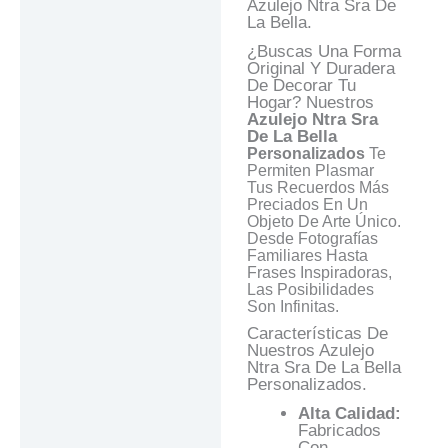
Azulejo Ntra Sra De
Información Adicional
La Bella.
Valoraciones (0)
¿Buscas Una Forma
Original Y Duradera
Preguntas Y
De Decorar Tu
Respuestas
Hogar? Nuestros
Azulejo Ntra Sra
De La Bella
Personalizados
Te
Permiten Plasmar
Tus Recuerdos Más
Preciados En Un
Objeto De Arte Único.
Desde Fotografías
Familiares Hasta
Frases Inspiradoras,
Las Posibilidades
Son Infinitas.
Características De
Nuestros Azulejo
Ntra Sra De La Bella
Personalizados.
Alta Calidad:
Fabricados
Con