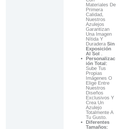
Materiales De
Primera
Calidad,
Nuestros
Azulejos
Garantizan
Una Imagen
Nítida Y
Duradera
Sin
Exposición
Al Sol
.
Personalizac
Ión Total:
Sube Tus
Propias
Imágenes O
Elige Entre
Nuestros
Diseños
Exclusivos Y
Crea Un
Azulejo
Totalmente A
Tu Gusto.
Diferentes
Tamaños: