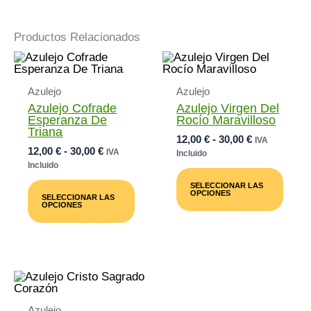
Productos Relacionados
Azulejo
Azulejo
Azulejo Cofrade
Azulejo Virgen Del
Esperanza De
Rocío Maravilloso
Triana
Rango
12,00
€
-
30,00
€
IVA
Rango
12,00
€
-
30,00
€
De
IVA
Incluido
De
Precios:
Incluido
Este
Precios:
Desde
Este
Prod
SELECCIONAR LAS
Desde
12,00 €
Producto
Tiene
OPCIONES
SELECCIONAR LAS
12,00 €
Tiene
Múlti
Hasta
OPCIONES
Múltiples
Varia
Hasta
30,00 €
Variantes.
Las
30,00 €
Las
Opci
Opciones
Se
Se
Pued
Pueden
Elegi
Elegir
En
En
La
Azulejo