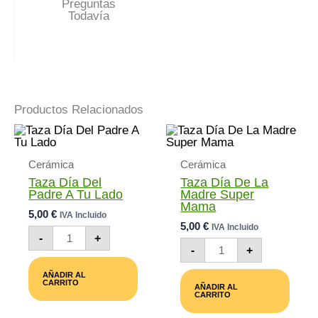
Preguntas
Todavía
Productos Relacionados
Cerámica
Cerámica
Taza Día Del
Taza Día De La
Padre A Tu Lado
Madre Super
Mama
5,00
€
IVA Incluido
5,00
€
IVA Incluido
Taza
-
+
Día
Taza
-
+
Del
Día
Padre
De
AÑADIR AL
A
La
CARRITO
AÑADIR AL
Tu
Madre
CARRITO
Lado
Super
Cantidad
Mama