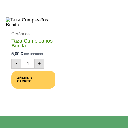
Cantidad
Cerámica
Taza Cumpleaños
Bonita
5,00
€
IVA Incluido
Taza
-
+
Cumpleaños
Bonita
Cantidad
AÑADIR AL
CARRITO