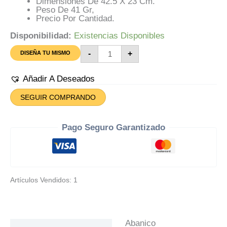
Dimensiones De 42.5 X 23 Cm.
Peso De 41 Gr,
Precio Por Cantidad.
Disponibilidad:
Existencias Disponibles
Abanico
-
+
DISEÑA TU MISMO
Personalizado
Para
Diseñar
Añadir A Deseados
Cantidad
SEGUIR COMPRANDO
Pago Seguro Garantizado
Artículos Vendidos: 1
Abanico